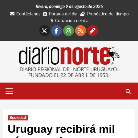
Saltar
Rivera, domingo 9 de agosto de 2026
al
Contáctanos
Portada del día
Pronóstico del tiempo
contenido
Cotización del día
X
Facebook
Instagram
RSS
Contáctano
Menú
primario
Sociedad
Uruguay recibirá mil