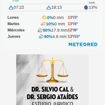
0 mm
km/h
07:22
18:13
13%
0%
0 mm
Lunes
13º
/
3º
10%
0 mm
Martes
13º
/
4º
90%
17.9 mm
Miércoles
12º
/
8º
90%
4.8 mm
Jueves
13º
/
10º