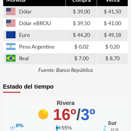
Moneda
Compra
Venta
Dólar
39,00
41,50
Dólar eBROU
39,50
41,00
Euro
44,20
49,18
Peso Argentino
0,02
0,20
Real
7,00
8,70
Fuente: Banco República
Estado del tiempo
Rivera
16º
/
3º
Sur
0%
55%
13-31