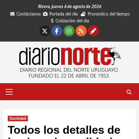
Saltar
Rivera, jueves 6 de agosto de 2026
al
Contáctanos
Portada del día
Pronóstico del tiempo
contenido
Cotización del día
X
Facebook
Instagram
RSS
Contáctano
Menú
primario
Sociedad
Todos los detalles de