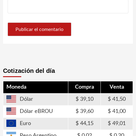
Cotización del día
Moneda
Compra
Venta
Dólar
39,10
41,50
Dólar eBROU
39,60
41,00
Euro
44,15
49,01
Peso Argentino
0,02
0,20