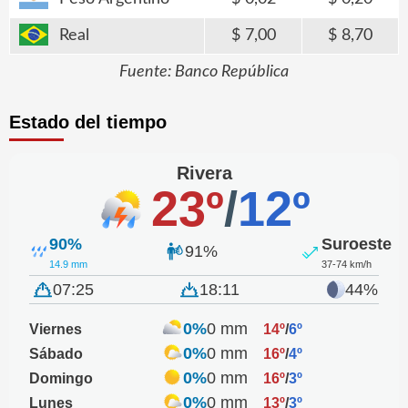
Real
7,00
8,70
Fuente: Banco República
Estado del tiempo
Rivera
23º
/
12º
90%
Suroeste
91%
14.9 mm
37-74 km/h
07:25
18:11
44%
0%
0 mm
Viernes
14º
/
6º
0%
0 mm
Sábado
16º
/
4º
0%
0 mm
Domingo
16º
/
3º
0%
0 mm
Lunes
13º
/
3º