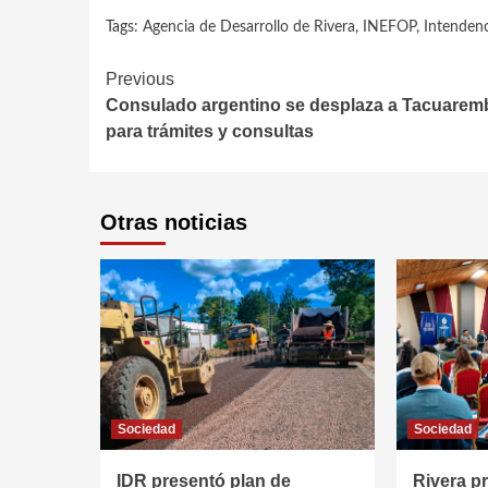
Tags:
Agencia de Desarrollo de Rivera
,
INEFOP
,
Intendenc
Continue
Previous
Consulado argentino se desplaza a Tacuarem
Reading
para trámites y consultas
Otras noticias
Sociedad
Sociedad
IDR presentó plan de
Rivera p