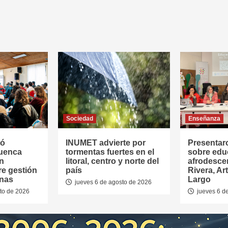
Sociedad
Enseñanza
tó
INUMET advierte por
Presentar
Cuenca
tormentas fuertes en el
sobre edu
en
litoral, centro y norte del
afrodesce
re gestión
país
Rivera, Ar
anas
Largo
jueves 6 de agosto de 2026
to de 2026
jueves 6 d