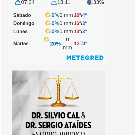
07:24
18:11
33%
0%
0 mm
Sábado
16º
/
4º
0%
0 mm
Domingo
16º
/
3º
0%
0 mm
Lunes
13º
/
3º
0
20%
Martes
13º
/
3º
mm