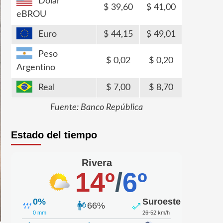
Dólar
39,60
41,00
eBROU
Euro
44,15
49,01
Peso
0,02
0,20
Argentino
Real
7,00
8,70
Fuente: Banco República
Estado del tiempo
Rivera
14º
/
6º
0%
Suroeste
66%
0 mm
26-52 km/h