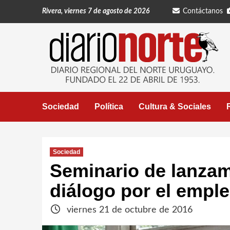
Saltar
Rivera, viernes 7 de agosto de 2026
Contáctanos
al
contenido
Sociedad
Política
Cultura & Sociales
Sociedad
Seminario de lanzam
diálogo por el empl
viernes 21 de octubre de 2016