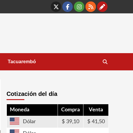
X
Facebook
Instagram
RSS
Contáct
Tacuarembó
Cotización del día
Moneda
Compra
Venta
Dólar
39,10
41,50