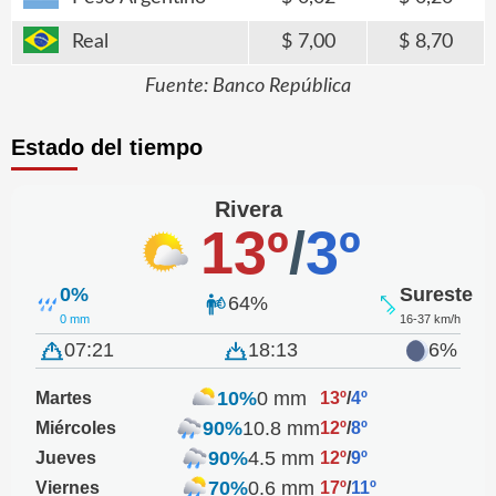
Real
7,00
8,70
Fuente: Banco República
Estado del tiempo
Rivera
13º
/
3º
0%
Sureste
64%
0 mm
16-37 km/h
07:21
18:13
6%
10%
0 mm
Martes
13º
/
4º
90%
10.8 mm
Miércoles
12º
/
8º
90%
4.5 mm
Jueves
12º
/
9º
70%
0.6 mm
Viernes
17º
/
11º