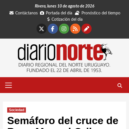
Saltar
Rivera, lunes 10 de agosto de 2026
al
Contáctanos
Portada del día
Pronóstico del tiempo
contenido
Cotización del día
X
Facebook
Instagram
RSS
Contáctano
Menú
primario
Sociedad
Semáforo del cruce de