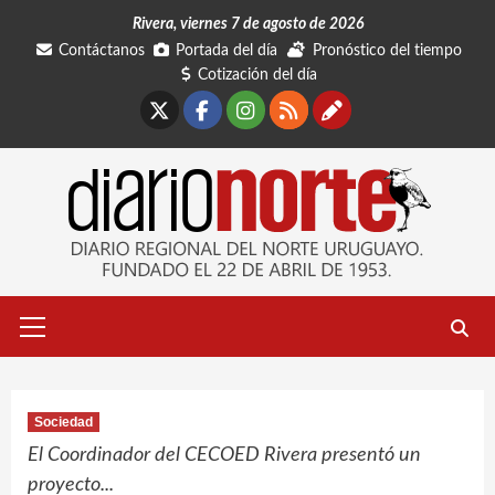
Saltar
Rivera, viernes 7 de agosto de 2026
al
Contáctanos
Portada del día
Pronóstico del tiempo
contenido
Cotización del día
X
Facebook
Instagram
RSS
Contáctano
Menú
primario
Sociedad
El Coordinador del CECOED Rivera presentó un
proyecto...