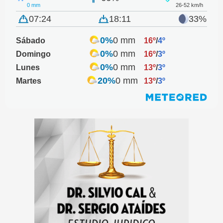
0 mm
26-52 km/h
07:24
18:11
33%
0%
0 mm
Sábado
16º
/
4º
0%
0 mm
Domingo
16º
/
3º
0%
0 mm
Lunes
13º
/
3º
20%
0 mm
Martes
13º
/
3º