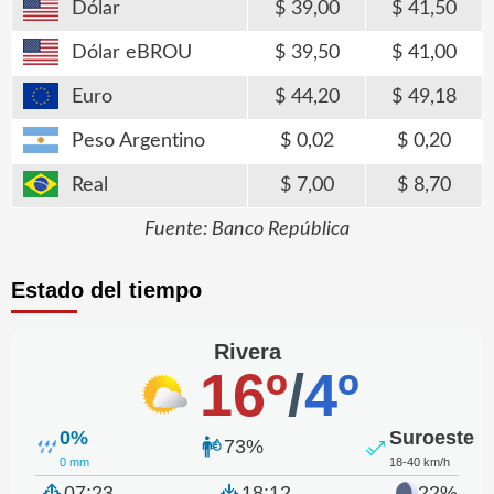
Dólar
39,00
41,50
Dólar eBROU
39,50
41,00
Euro
44,20
49,18
Peso Argentino
0,02
0,20
Real
7,00
8,70
Fuente: Banco República
Estado del tiempo
Rivera
16º
/
4º
0%
Suroeste
73%
0 mm
18-40 km/h
07:23
18:12
22%