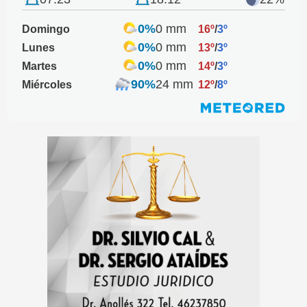
0%
0 mm
Domingo
16º
/
3º
0%
0 mm
Lunes
13º
/
3º
0%
0 mm
Martes
14º
/
3º
90%
24 mm
Miércoles
12º
/
8º