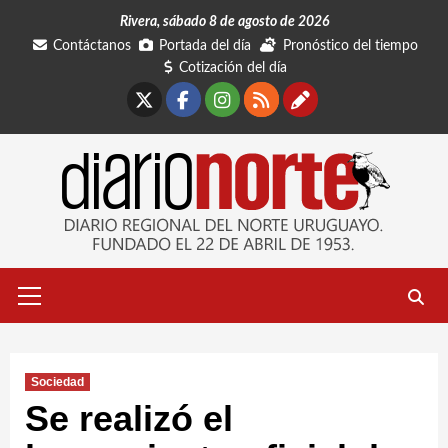
Saltar
Rivera, sábado 8 de agosto de 2026
al
Contáctanos
Portada del día
Pronóstico del tiempo
contenido
Cotización del día
X
Facebook
Instagram
RSS
Contáctano
Menú
primario
Sociedad
Se realizó el