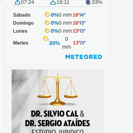
07:24
18:11
33%
0%
0 mm
Sábado
16º
/
4º
0%
0 mm
Domingo
16º
/
3º
0%
0 mm
Lunes
13º
/
3º
0
20%
Martes
13º
/
3º
mm