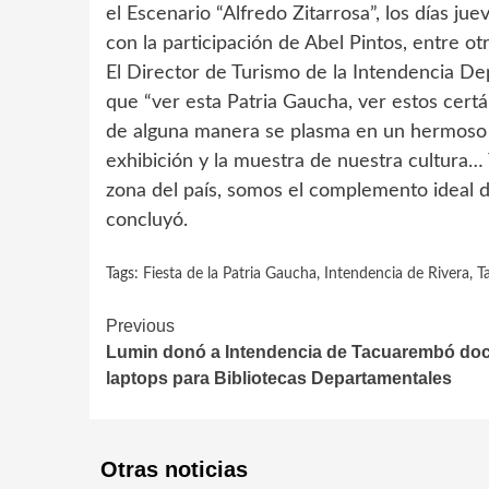
el Escenario “Alfredo Zitarrosa”, los días ju
con la participación de Abel Pintos, entre ot
El Director de Turismo de la Intendencia Dep
que “ver esta Patria Gaucha, ver estos cert
de alguna manera se plasma en un hermoso pr
exhibición y la muestra de nuestra cultura
zona del país, somos el complemento ideal de
concluyó.
Tags:
Fiesta de la Patria Gaucha
,
Intendencia de Rivera
,
T
Continue
Previous
Lumin donó a Intendencia de Tacuarembó do
Reading
laptops para Bibliotecas Departamentales
Otras noticias