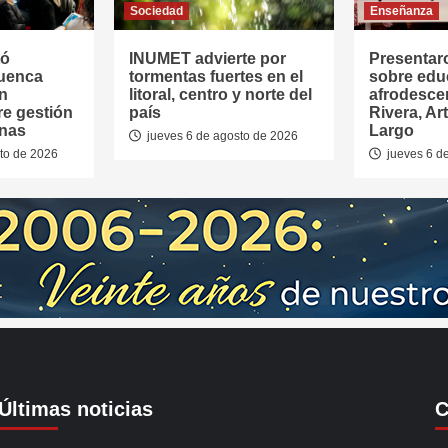
Sociedad
Enseñanza
tó
INUMET advierte por
Presentar
Cuenca
tormentas fuertes en el
sobre edu
en
litoral, centro y norte del
afrodesce
re gestión
país
Rivera, Ar
anas
Largo
jueves 6 de agosto de 2026
to de 2026
jueves 6 d
Últimas noticias
C