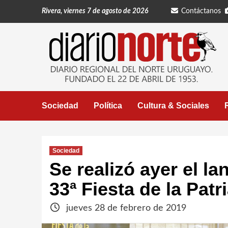
Saltar
Rivera, viernes 7 de agosto de 2026
Contáctanos
al
contenido
Sociedad
Política
Cultura & Sociales
Sociedad
Se realizó ayer el l
33ª Fiesta de la Pat
jueves 28 de febrero de 2019