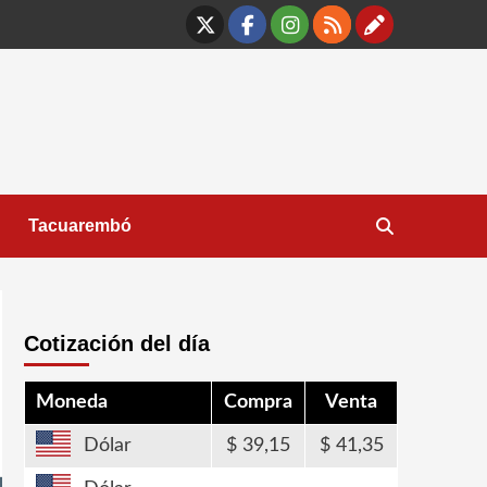
X
Facebook
Instagram
RSS
Contáct
Tacuarembó
Cotización del día
Moneda
Compra
Venta
Dólar
39,15
41,35