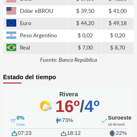
Dólar eBROU
39,50
41,00
Euro
44,20
49,18
Peso Argentino
0,02
0,20
Real
7,00
8,70
Fuente: Banco República
Estado del tiempo
Rivera
16º
/
4º
0%
Suroeste
73%
0 mm
18-40 km/h
07:23
18:12
22%