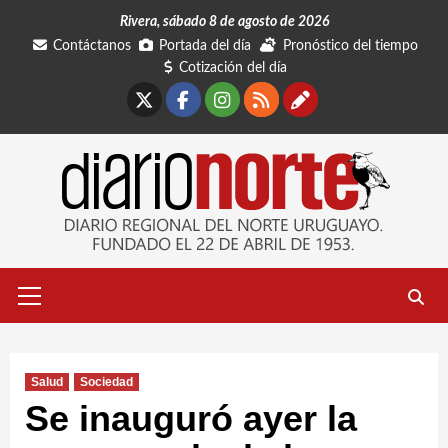
Saltar
Rivera, sábado 8 de agosto de 2026
al
Contáctanos
Portada del día
Pronóstico del tiempo
contenido
Cotización del día
X
Facebook
Instagram
RSS
Contáctano
Menú
primario
Salud
Sociedad
Se inauguró ayer la