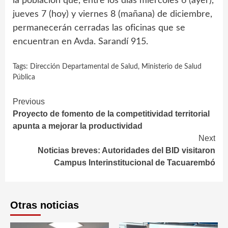
la población que, entre los días miércoles 6 (ayer),
jueves 7 (hoy) y viernes 8 (mañana) de diciembre,
permanecerán cerradas las oficinas que se
encuentran en Avda. Sarandí 915.
Tags:
Dirección Departamental de Salud
,
Ministerio de Salud
Pública
Continue
Previous
Proyecto de fomento de la competitividad territorial
Reading
apunta a mejorar la productividad
Next
Noticias breves: Autoridades del BID visitaron
Campus Interinstitucional de Tacuarembó
Otras noticias