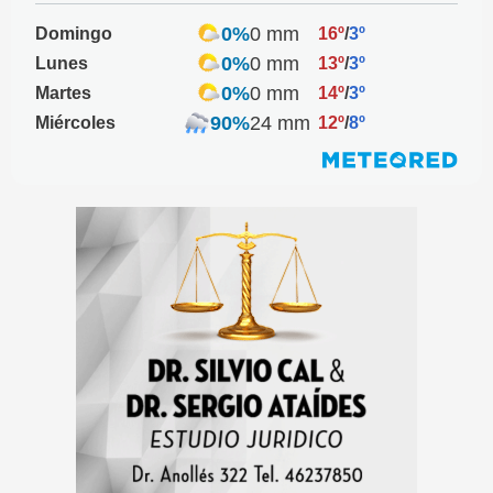
0%
0 mm
Domingo
16º
/
3º
0%
0 mm
Lunes
13º
/
3º
0%
0 mm
Martes
14º
/
3º
90%
24 mm
Miércoles
12º
/
8º