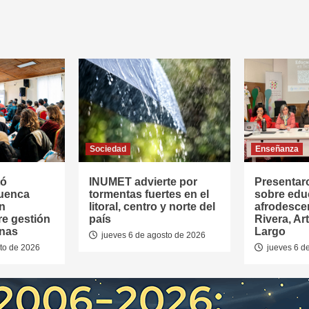
Sociedad
Enseñanza
tó
INUMET advierte por
Presentar
Cuenca
tormentas fuertes en el
sobre edu
en
litoral, centro y norte del
afrodesce
re gestión
país
Rivera, Ar
anas
Largo
jueves 6 de agosto de 2026
to de 2026
jueves 6 d