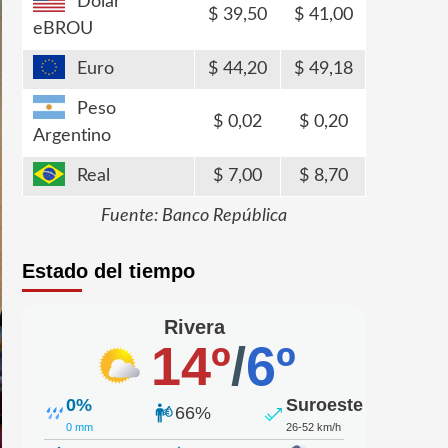
Dólar
39,50
41,00
eBROU
Euro
44,20
49,18
Peso
0,02
0,20
Argentino
Real
7,00
8,70
Fuente: Banco República
Estado del tiempo
Rivera
14º
/
6º
0%
Suroeste
66%
0 mm
26-52 km/h