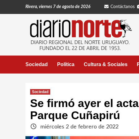
Saltar
Rivera, viernes 7 de agosto de 2026
Contáctanos
al
contenido
Sociedad
Política
Cultura & Sociales
Sociedad
Se firmó ayer el acta
Parque Cuñapirú
miércoles 2 de febrero de 2022