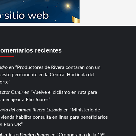
omentarios recientes
edro
en
Productores de Rivera contarán con un
uesto permanente en la Central Hortícola del
orte
ector Osmir
en
Vuelve el ciclismo en ruta para
omenajear a Elio Juárez
aria del carmen Rivero Luzardo
en
Ministerio de
ivienda habilita consulta en línea para beneficiarios
el Plan UR
ablo Jesus Pereira Pombo
en
Cronograma de la 19ª