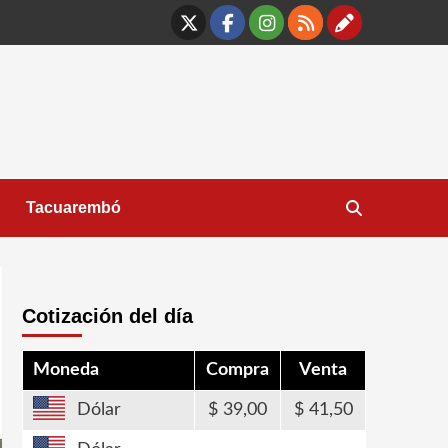
X
Facebook
Instagram
RSS
Contáct
Tacuarembó
Cotización del día
Moneda
Compra
Venta
Dólar
39,00
41,50