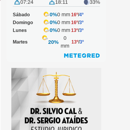
07:24
18:11
33%
0%
0 mm
Sábado
16º
/
4º
0%
0 mm
Domingo
16º
/
3º
0%
0 mm
Lunes
13º
/
3º
0
20%
Martes
13º
/
3º
mm