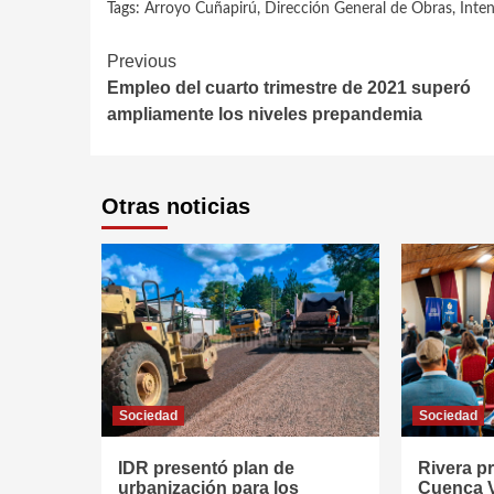
Tags:
Arroyo Cuñapirú
,
Dirección General de Obras
,
Inte
Continue
Previous
Empleo del cuarto trimestre de 2021 superó
Reading
ampliamente los niveles prepandemia
Otras noticias
Sociedad
Sociedad
IDR presentó plan de
Rivera p
urbanización para los
Cuenca V