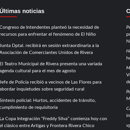
Últimas noticias
C
Congreso de Intendentes planteó la necesidad de
P
recursos para enfrentar el fenómeno de El Niño
p
N
Junta Dptal. recibirá en sesión extraordinaria a la
H
Asociación de Comerciantes Unidos de Rivera
h
El Teatro Municipal de Rivera presenta una variada
M
agenda cultural para el mes de agosto
V
d
Jefe de Policía recibió a vecinos de Las Flores para
abordar inquietudes sobre seguridad rural
P
M
Síntesis policial: Hurtos, accidentes de tránsito,
cumplimiento de requisitoria
C
i
La Copa Integración “Freddy Silva” comienza hoy con
vp
el clásico entre Artigas y Frontera Rivera Chico