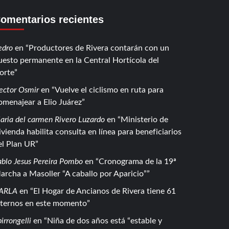
omentarios recientes
edro
en
Productores de Rivera contarán con un
uesto permanente en la Central Hortícola del
orte
ector Osmir
en
Vuelve el ciclismo en ruta para
omenajear a Elio Juárez
aria del carmen Rivero Luzardo
en
Ministerio de
ivienda habilita consulta en línea para beneficiarios
el Plan UR
ablo Jesus Pereira Pombo
en
Cronograma de la 19ª
archa a Masoller “A caballo por Aparicio”
ARLA
en
El Hogar de Ancianos de Rivera tiene 61
nternos en este momento
irrongelli
en
Niña de dos años está “estable y