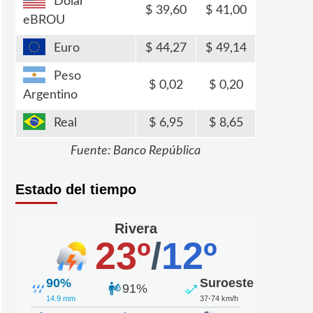
Dólar
39,60
41,00
eBROU
Euro
44,27
49,14
Peso
0,02
0,20
Argentino
Real
6,95
8,65
Fuente: Banco República
Estado del tiempo
Rivera
23º
/
12º
90%
Suroeste
91%
14.9 mm
37-74 km/h