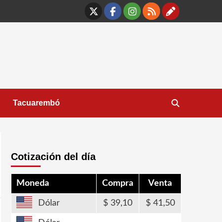
X
Facebook
Instagram
RSS
Contáct
Tacuarembó
Cotización del día
Moneda
Compra
Venta
Dólar
39,10
41,50