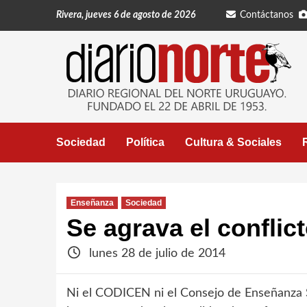
Saltar
Rivera, jueves 6 de agosto de 2026
Contáctanos
al
contenido
Sociedad
Política
Cultura & Sociales
Enseñanza
Sociedad
Se agrava el conflict
lunes 28 de julio de 2014
Ni el CODICEN ni el Consejo de Enseñanza 