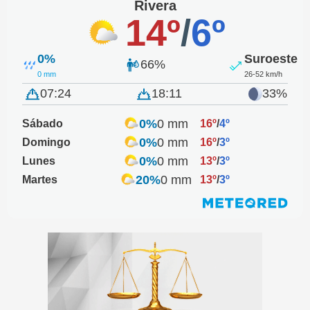
Rivera
14º
/
6º
0%
Suroeste
66%
0 mm
26-52 km/h
07:24
18:11
33%
0%
0 mm
Sábado
16º
/
4º
0%
0 mm
Domingo
16º
/
3º
0%
0 mm
Lunes
13º
/
3º
20%
0 mm
Martes
13º
/
3º