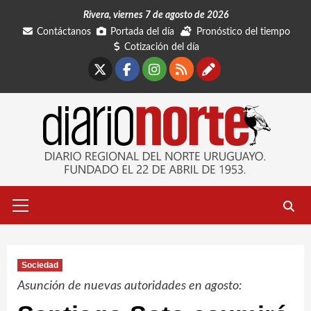
Saltar
Rivera, viernes 7 de agosto de 2026
al
Contáctanos
Portada del día
Pronóstico del tiempo
contenido
Cotización del día
X
Facebook
Instagram
RSS
Contáctano
Menú
primario
Sociedad
Asunción de nuevas autoridades en agosto: