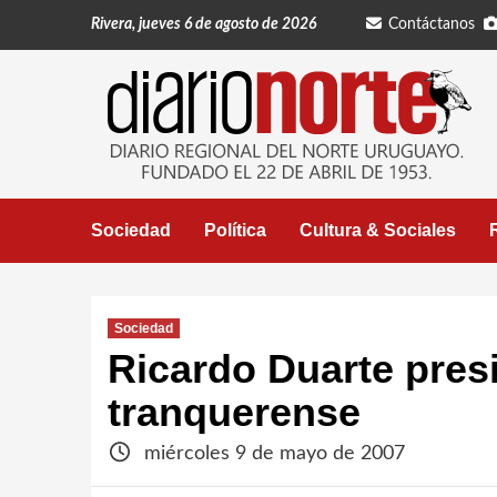
Saltar
Rivera, jueves 6 de agosto de 2026
Contáctanos
al
contenido
Sociedad
Política
Cultura & Sociales
Sociedad
Ricardo Duarte presi
tranquerense
miércoles 9 de mayo de 2007