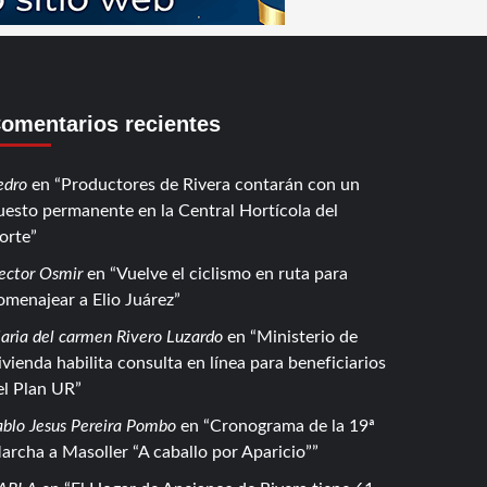
omentarios recientes
edro
en
Productores de Rivera contarán con un
uesto permanente en la Central Hortícola del
orte
ector Osmir
en
Vuelve el ciclismo en ruta para
omenajear a Elio Juárez
aria del carmen Rivero Luzardo
en
Ministerio de
ivienda habilita consulta en línea para beneficiarios
el Plan UR
ablo Jesus Pereira Pombo
en
Cronograma de la 19ª
archa a Masoller “A caballo por Aparicio”