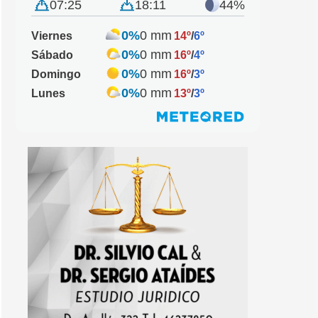
07:25
18:11
44%
0%
0 mm
Viernes
14º
/
6º
0%
0 mm
Sábado
16º
/
4º
0%
0 mm
Domingo
16º
/
3º
0%
0 mm
Lunes
13º
/
3º