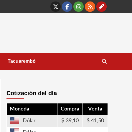
X
Facebook
Instagram
RSS
Contáct
Tacuarembó
Cotización del día
Moneda
Compra
Venta
Dólar
39,10
41,50