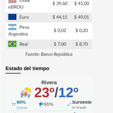
Dólar
39,60
41,00
eBROU
Euro
44,15
49,01
Peso
0,02
0,20
Argentino
Real
7,00
8,70
Fuente: Banco República
Estado del tiempo
Rivera
23º
/
12º
90%
Suroeste
91%
14.9 mm
37-74 km/h