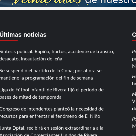
Últimas noticias
C
Síntesis policial: Rapiña, hurtos, accidente de tránsito,
P
desacato, incautación de leña
p
N
Se suspendió el partido de la Copa; por ahora se
H
mantiene la programación del fin de semana
h
Liga de Fútbol Infantil de Rivera fijó el período de
M
pases de mitad de temporada
V
d
Congreso de Intendentes planteó la necesidad de
recursos para enfrentar el fenómeno de El Niño
P
M
Junta Dptal. recibirá en sesión extraordinaria a la
Asociación de Comerciantes Unidos de Rivera