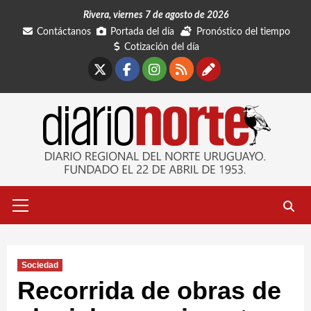
Saltar
Rivera, viernes 7 de agosto de 2026
al
Contáctanos
Portada del día
Pronóstico del tiempo
contenido
Cotización del día
X
Facebook
Instagram
RSS
Contáctano
Menú
primario
Sociedad
Recorrida de obras de