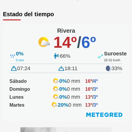
Estado del tiempo
Rivera
14º
/
6º
0%
Suroeste
66%
0 mm
26-52 km/h
07:24
18:11
33%
0%
0 mm
Sábado
16º
/
4º
0%
0 mm
Domingo
16º
/
3º
0%
0 mm
Lunes
13º
/
3º
20%
0 mm
Martes
13º
/
3º