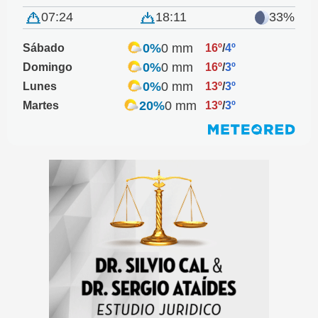
07:24
18:11
33%
0%
0 mm
Sábado
16º
/
4º
0%
0 mm
Domingo
16º
/
3º
0%
0 mm
Lunes
13º
/
3º
20%
0 mm
Martes
13º
/
3º