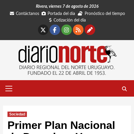
Saltar
Rivera, viernes 7 de agosto de 2026
al
Contáctanos
Portada del día
Pronóstico del tiempo
contenido
Cotización del día
X
Facebook
Instagram
RSS
Contáctano
Menú
primario
Sociedad
Primer Plan Nacional