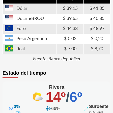
Dólar
39,15
41,35
Dólar eBROU
39,65
40,85
Euro
44,33
48,97
Peso Argentino
0,02
0,20
Real
7,00
8,70
Fuente: Banco República
Estado del tiempo
Rivera
14º
/
6º
0%
Suroeste
66%
0 mm
26-52 km/h