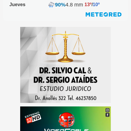
90%
4.8 mm
Jueves
13º
/
10º