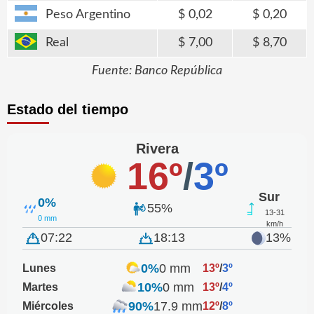
Peso Argentino
0,02
0,20
Real
7,00
8,70
Fuente: Banco República
Estado del tiempo
Rivera
16º
/
3º
Sur
0%
55%
13-31
0 mm
km/h
07:22
18:13
13%
0%
0 mm
Lunes
13º
/
3º
10%
0 mm
Martes
13º
/
4º
90%
17.9 mm
Miércoles
12º
/
8º