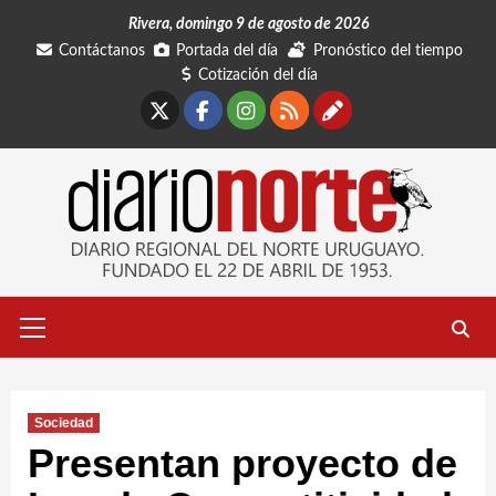
Saltar
Rivera, domingo 9 de agosto de 2026
al
Contáctanos
Portada del día
Pronóstico del tiempo
contenido
Cotización del día
X
Facebook
Instagram
RSS
Contáctano
Menú
primario
Sociedad
Presentan proyecto de