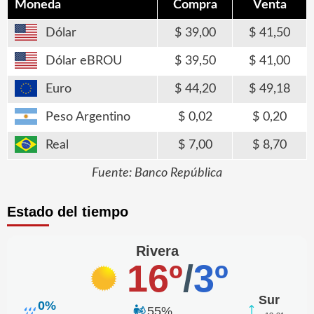
Moneda
Compra
Venta
Dólar
39,00
41,50
Dólar eBROU
39,50
41,00
Euro
44,20
49,18
Peso Argentino
0,02
0,20
Real
7,00
8,70
Fuente: Banco República
Estado del tiempo
Rivera
16º
/
3º
Sur
0%
55%