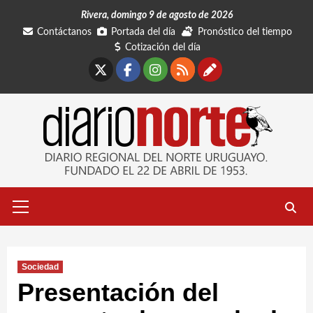
Saltar
Rivera, domingo 9 de agosto de 2026
al
Contáctanos
Portada del día
Pronóstico del tiempo
contenido
Cotización del día
X
Facebook
Instagram
RSS
Contáctano
Menú
primario
Sociedad
Presentación del