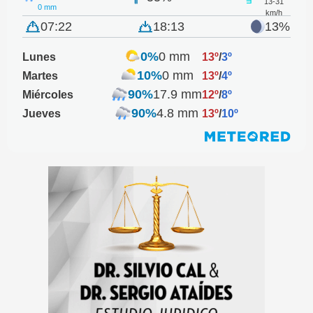
13-31
0 mm
km/h
07:22
18:13
13%
0%
0 mm
Lunes
13º
/
3º
10%
0 mm
Martes
13º
/
4º
90%
17.9 mm
Miércoles
12º
/
8º
90%
4.8 mm
Jueves
13º
/
10º