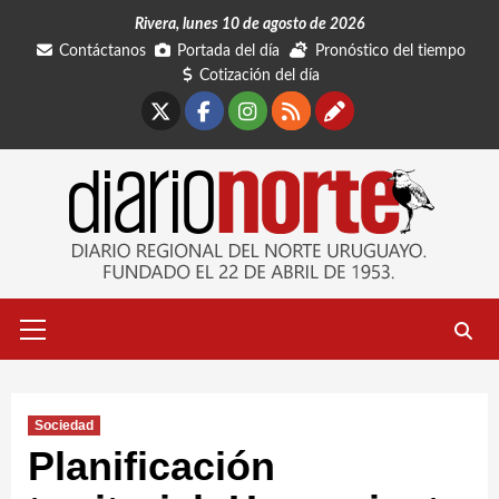
Saltar
Rivera, lunes 10 de agosto de 2026
al
Contáctanos
Portada del día
Pronóstico del tiempo
contenido
Cotización del día
X
Facebook
Instagram
RSS
Contáctano
Menú
primario
Sociedad
Planificación