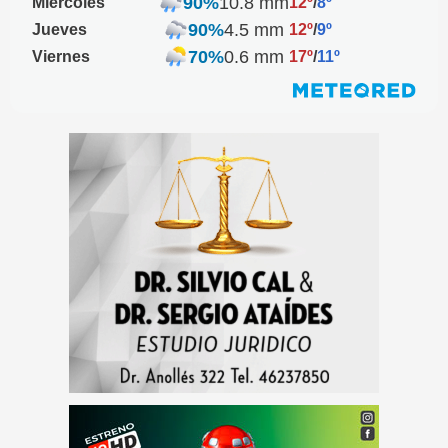
90%
10.8 mm
Miércoles
12º
/
8º
90%
4.5 mm
Jueves
12º
/
9º
70%
0.6 mm
Viernes
17º
/
11º