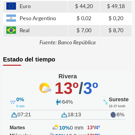
Euro
44,20
49,18
Peso Argentino
0,02
0,20
Real
7,00
8,70
Fuente: Banco República
Estado del tiempo
Rivera
13º
/
3º
0%
Sureste
64%
0 mm
16-37 km/h
07:21
18:13
6%
10%
0 mm
Martes
13º
/
4º