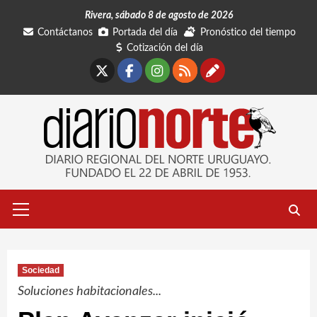
Saltar
Rivera, sábado 8 de agosto de 2026
al
Contáctanos
Portada del día
Pronóstico del tiempo
contenido
Cotización del día
X
Facebook
Instagram
RSS
Contáctano
Menú
primario
Sociedad
Soluciones habitacionales...