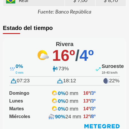
Real
7,00
8,70
Fuente: Banco República
Estado del tiempo
Rivera
16º
/
4º
0%
Suroeste
73%
0 mm
18-40 km/h
07:23
18:12
22%
0%
0 mm
Domingo
16º
/
3º
0%
0 mm
Lunes
13º
/
3º
0%
0 mm
Martes
14º
/
3º
90%
24 mm
Miércoles
12º
/
8º