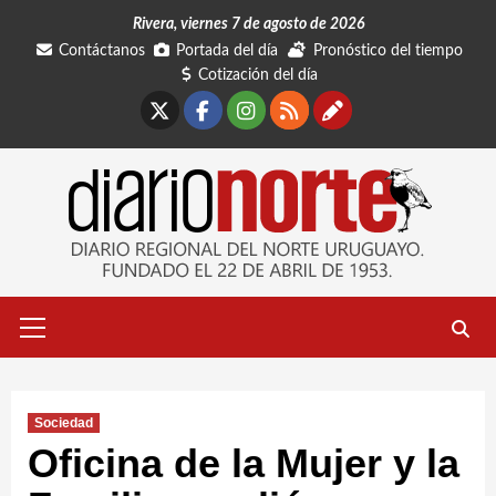
Saltar
Rivera, viernes 7 de agosto de 2026
al
Contáctanos
Portada del día
Pronóstico del tiempo
contenido
Cotización del día
X
Facebook
Instagram
RSS
Contáctano
Menú
primario
Sociedad
Oficina de la Mujer y la