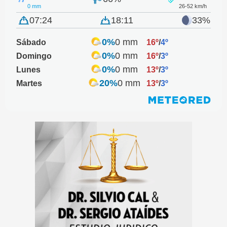
0 mm
26-52 km/h
07:24
18:11
33%
0%
0 mm
Sábado
16º
/
4º
0%
0 mm
Domingo
16º
/
3º
0%
0 mm
Lunes
13º
/
3º
20%
0 mm
Martes
13º
/
3º