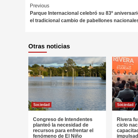
Continue
Previous
Parque Internacional celebró su 83º aniversar
Reading
el tradicional cambio de pabellones nacionale
Otras noticias
Sociedad
Sociedad
Congreso de Intendentes
Rivera fu
planteó la necesidad de
ciclo nac
recursos para enfrentar el
capacitac
fenómeno de El Niño
impulsad