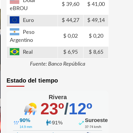
Dólar
39,60
41,00
eBROU
Euro
44,27
49,14
Peso
0,02
0,20
Argentino
Real
6,95
8,65
Fuente: Banco República
Estado del tiempo
Rivera
23º
/
12º
90%
Suroeste
91%
14.9 mm
37-74 km/h