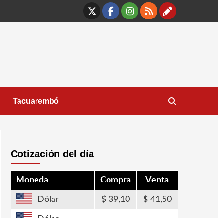
X
Facebook
Instagram
RSS
Contáct
Tacuarembó
Cotización del día
Moneda
Compra
Venta
Dólar
39,10
41,50