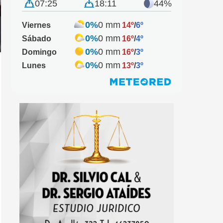
07:25
18:11
44%
0%
0 mm
Viernes
14º
/
6º
0%
0 mm
Sábado
16º
/
4º
0%
0 mm
Domingo
16º
/
3º
0%
0 mm
Lunes
13º
/
3º