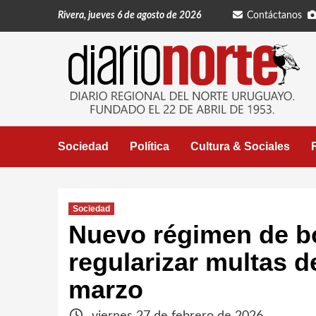
Saltar
Rivera, jueves 6 de agosto de 2026
Contáctanos
al
contenido
Sociedad
Política
Cultura & Sociales
Sociedad
Nuevo régimen de bo
regularizar multas de
marzo