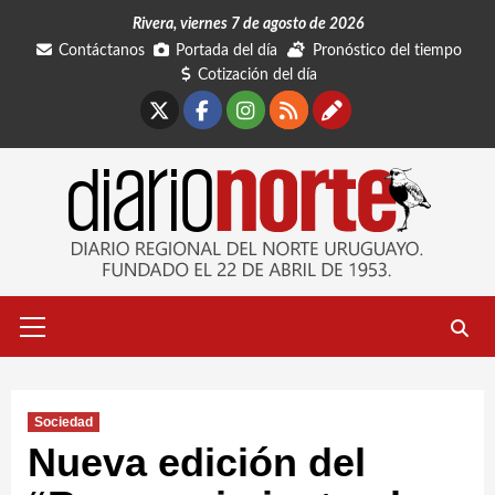
Saltar
Rivera, viernes 7 de agosto de 2026
al
Contáctanos
Portada del día
Pronóstico del tiempo
contenido
Cotización del día
X
Facebook
Instagram
RSS
Contáctano
Menú
primario
Sociedad
Nueva edición del