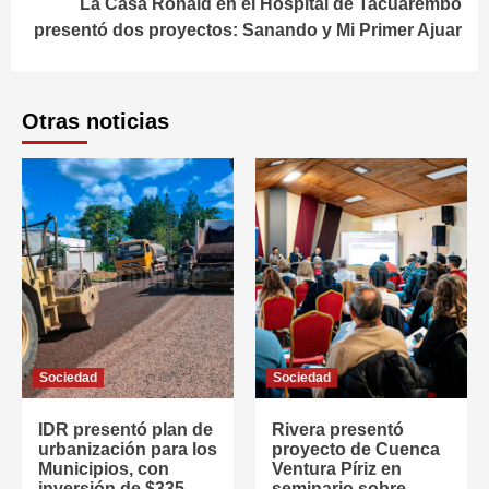
La Casa Ronald en el Hospital de Tacuarembó
presentó dos proyectos: Sanando y Mi Primer Ajuar
Otras noticias
Sociedad
Sociedad
IDR presentó plan de
Rivera presentó
urbanización para los
proyecto de Cuenca
Municipios, con
Ventura Píriz en
inversión de $335
seminario sobre