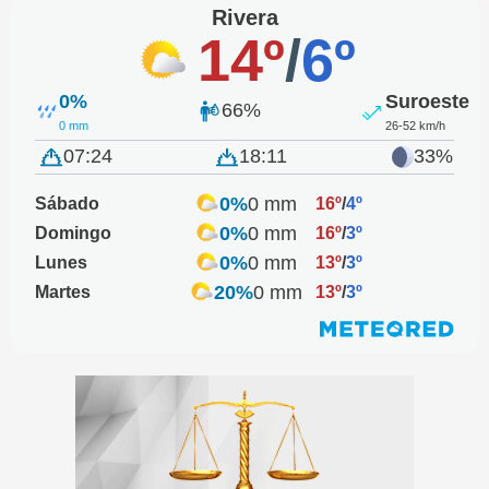
Rivera
14º
/
6º
0%
Suroeste
66%
0 mm
26-52 km/h
07:24
18:11
33%
0%
0 mm
Sábado
16º
/
4º
0%
0 mm
Domingo
16º
/
3º
0%
0 mm
Lunes
13º
/
3º
20%
0 mm
Martes
13º
/
3º