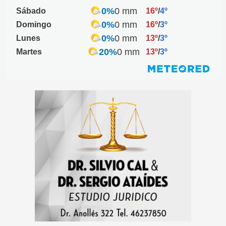
0%
0 mm
Sábado
16º
/
4º
0%
0 mm
Domingo
16º
/
3º
0%
0 mm
Lunes
13º
/
3º
20%
0 mm
Martes
13º
/
3º