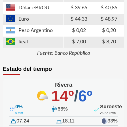
Dólar eBROU
39,65
40,85
Euro
44,33
48,97
Peso Argentino
0,02
0,20
Real
7,00
8,70
Fuente: Banco República
Estado del tiempo
Rivera
14º
/
6º
0%
Suroeste
66%
0 mm
26-52 km/h
07:24
18:11
33%