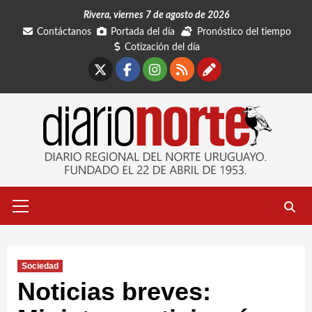
Saltar
Rivera, viernes 7 de agosto de 2026
al
Contáctanos
Portada del día
Pronóstico del tiempo
contenido
Cotización del día
X
Facebook
Instagram
RSS
Contáctano
Menú
primario
Sociedad
Noticias breves: