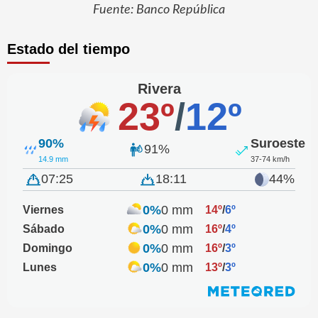
Fuente: Banco República
Estado del tiempo
Rivera
23º
/
12º
90%
Suroeste
91%
14.9 mm
37-74 km/h
07:25
18:11
44%
0%
0 mm
Viernes
14º
/
6º
0%
0 mm
Sábado
16º
/
4º
0%
0 mm
Domingo
16º
/
3º
0%
0 mm
Lunes
13º
/
3º