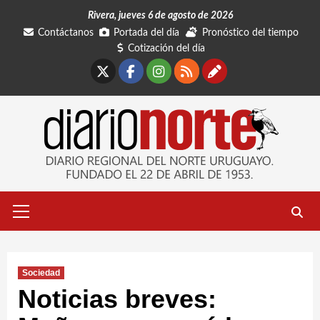
Saltar
Rivera, jueves 6 de agosto de 2026
al
Contáctanos
Portada del día
Pronóstico del tiempo
contenido
Cotización del día
X
Facebook
Instagram
RSS
Contáctano
Menú
primario
Sociedad
Noticias breves: