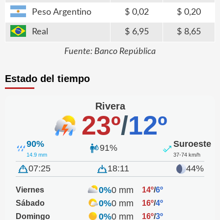
Peso Argentino
0,02
0,20
Real
6,95
8,65
Fuente: Banco República
Estado del tiempo
Rivera
23º
/
12º
90%
Suroeste
91%
14.9 mm
37-74 km/h
07:25
18:11
44%
0%
0 mm
Viernes
14º
/
6º
0%
0 mm
Sábado
16º
/
4º
0%
0 mm
Domingo
16º
/
3º