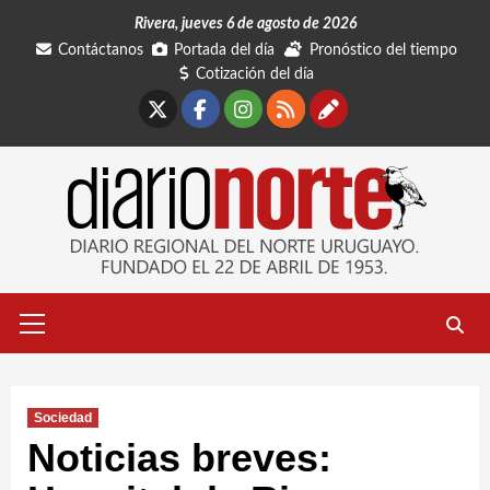
Saltar
Rivera, jueves 6 de agosto de 2026
al
Contáctanos
Portada del día
Pronóstico del tiempo
contenido
Cotización del día
X
Facebook
Instagram
RSS
Contáctano
Menú
primario
Sociedad
Noticias breves: