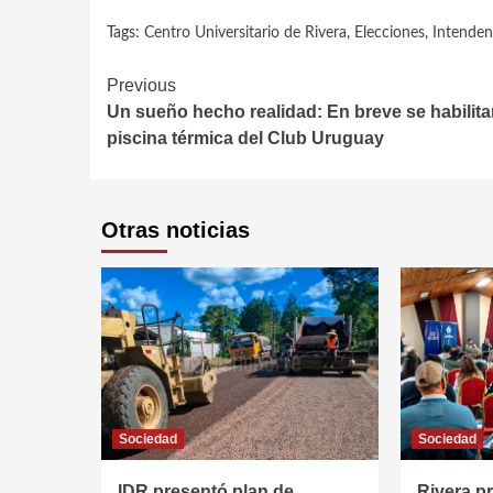
Tags:
Centro Universitario de Rivera
,
Elecciones
,
Intenden
Continue
Previous
Un sueño hecho realidad: En breve se habilitar
Reading
piscina térmica del Club Uruguay
Otras noticias
Sociedad
Sociedad
IDR presentó plan de
Rivera p