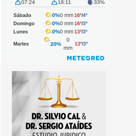
07:24
18:11
33%
0%
0 mm
Sábado
16º
/
4º
0%
0 mm
Domingo
16º
/
3º
0%
0 mm
Lunes
13º
/
3º
0
20%
Martes
13º
/
3º
mm