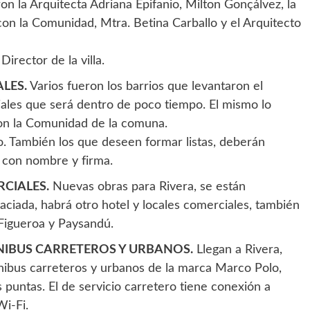
n la Arquitecta Adriana Epifanio, Milton Gonçálvez, la
con la Comunidad, Mtra. Betina Carballo y el Arquitecto
irector de la villa.
LES.
Varios fueron los barrios que levantaron el
iales que será dentro de poco tiempo. El mismo lo
con la Comunidad de la comuna.
io. También los que deseen formar listas, deberán
 con nombre y firma.
CIALES.
Nuevas obras para Rivera, se están
aciada, habrá otro hotel y locales comerciales, también
 Figueroa y Paysandú.
IBUS CARRETEROS Y URBANOS.
Llegan a Rivera,
ibus carreteros y urbanos de la marca Marco Polo,
 puntas. El de servicio carretero tiene conexión a
Wi-Fi.