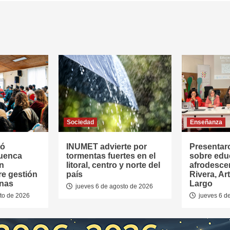
Sociedad
Enseñanza
tó
INUMET advierte por
Presentar
Cuenca
tormentas fuertes en el
sobre edu
en
litoral, centro y norte del
afrodesce
re gestión
país
Rivera, Ar
anas
Largo
jueves 6 de agosto de 2026
to de 2026
jueves 6 d