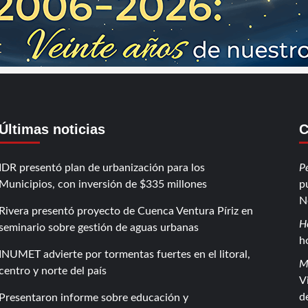
Últimas noticias
C
IDR presentó plan de urbanización para los
P
Municipios, con inversión de $335 millones
p
N
Rivera presentó proyecto de Cuenca Ventura Píriz en
H
seminario sobre gestión de aguas urbanas
h
INUMET advierte por tormentas fuertes en el litoral,
M
centro y norte del país
V
d
Presentaron informe sobre educación y