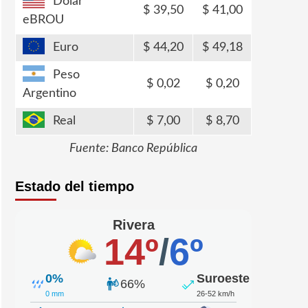
Dólar
39,50
41,00
eBROU
Euro
44,20
49,18
Peso
0,02
0,20
Argentino
Real
7,00
8,70
Fuente: Banco República
Estado del tiempo
Rivera
14º
/
6º
0%
Suroeste
66%
0 mm
26-52 km/h