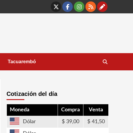
X
Facebook
Instagram
RSS
Contáct
Tacuarembó
Cotización del día
Moneda
Compra
Venta
Dólar
39,00
41,50