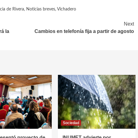
cia de Rivera
,
Noticias breves
,
Vichadero
Next
á la
Cambios en telefonía fija a partir de agosto
Sociedad
resentó proyecto de
INUMET advierte por