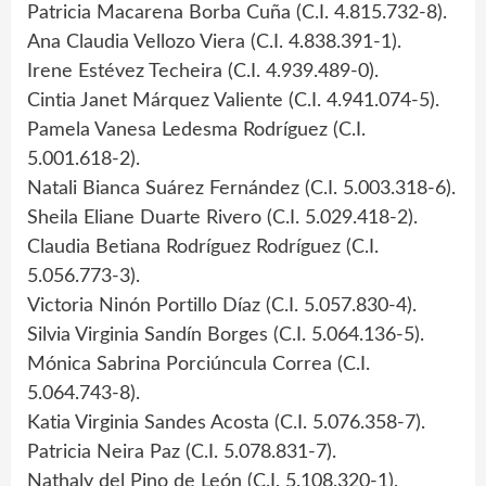
Patricia Macarena Borba Cuña (C.I. 4.815.732-8).
Ana Claudia Vellozo Viera (C.I. 4.838.391-1).
Irene Estévez Techeira (C.I. 4.939.489-0).
Cintia Janet Márquez Valiente (C.I. 4.941.074-5).
Pamela Vanesa Ledesma Rodríguez (C.I.
5.001.618-2).
Natali Bianca Suárez Fernández (C.I. 5.003.318-6).
Sheila Eliane Duarte Rivero (C.I. 5.029.418-2).
Claudia Betiana Rodríguez Rodríguez (C.I.
5.056.773-3).
Victoria Ninón Portillo Díaz (C.I. 5.057.830-4).
Silvia Virginia Sandín Borges (C.I. 5.064.136-5).
Mónica Sabrina Porciúncula Correa (C.I.
5.064.743-8).
Katia Virginia Sandes Acosta (C.I. 5.076.358-7).
Patricia Neira Paz (C.I. 5.078.831-7).
Nathaly del Pino de León (C.I. 5.108.320-1).