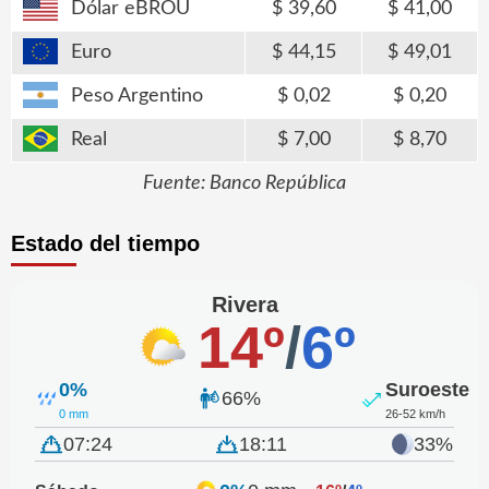
Dólar eBROU
39,60
41,00
Euro
44,15
49,01
Peso Argentino
0,02
0,20
Real
7,00
8,70
Fuente: Banco República
Estado del tiempo
Rivera
14º
/
6º
0%
Suroeste
66%
0 mm
26-52 km/h
07:24
18:11
33%