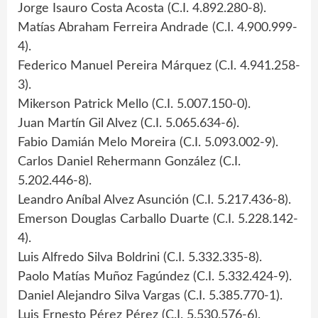
Jorge Isauro Costa Acosta (C.I. 4.892.280-8).
Matías Abraham Ferreira Andrade (C.I. 4.900.999-
4).
Federico Manuel Pereira Márquez (C.I. 4.941.258-
3).
Mikerson Patrick Mello (C.I. 5.007.150-0).
Juan Martín Gil Alvez (C.I. 5.065.634-6).
Fabio Damián Melo Moreira (C.I. 5.093.002-9).
Carlos Daniel Rehermann González (C.I.
5.202.446-8).
Leandro Aníbal Alvez Asunción (C.I. 5.217.436-8).
Emerson Douglas Carballo Duarte (C.I. 5.228.142-
4).
Luis Alfredo Silva Boldrini (C.I. 5.332.335-8).
Paolo Matías Muñoz Fagúndez (C.I. 5.332.424-9).
Daniel Alejandro Silva Vargas (C.I. 5.385.770-1).
Luis Ernesto Pérez Pérez (C.I. 5.530.576-6).