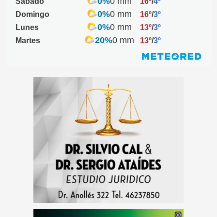
0%
0 mm
Sábado
16º
/
4º
0%
0 mm
Domingo
16º
/
3º
0%
0 mm
Lunes
13º
/
3º
20%
0 mm
Martes
13º
/
3º