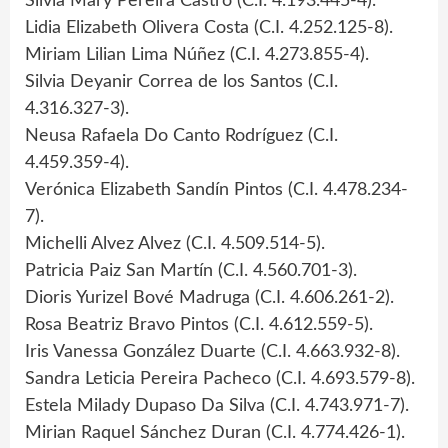
Silvia Mary Pereira Castro (C.I. 4.193.445-4).
Lidia Elizabeth Olivera Costa (C.I. 4.252.125-8).
Miriam Lilian Lima Núñez (C.I. 4.273.855-4).
Silvia Deyanir Correa de los Santos (C.I.
4.316.327-3).
Neusa Rafaela Do Canto Rodríguez (C.I.
4.459.359-4).
Verónica Elizabeth Sandín Pintos (C.I. 4.478.234-
7).
Michelli Alvez Alvez (C.I. 4.509.514-5).
Patricia Paiz San Martín (C.I. 4.560.701-3).
Dioris Yurizel Bové Madruga (C.I. 4.606.261-2).
Rosa Beatriz Bravo Pintos (C.I. 4.612.559-5).
Iris Vanessa González Duarte (C.I. 4.663.932-8).
Sandra Leticia Pereira Pacheco (C.I. 4.693.579-8).
Estela Milady Dupaso Da Silva (C.I. 4.743.971-7).
Mirian Raquel Sánchez Duran (C.I. 4.774.426-1).