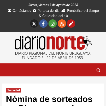
Saltar
Rivera, viernes 7 de agosto de 2026
al
Contáctanos
Portada del día
Pronóstico del tiempo
contenido
Cotización del día
X
Facebook
Instagram
RSS
Contáctano
Menú
primario
Sociedad
Nómina de sorteados