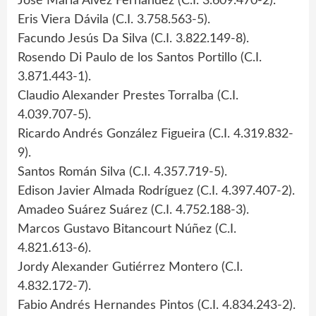
José María Alvez Fernández (C.I. 3.609.470-2).
Eris Viera Dávila (C.I. 3.758.563-5).
Facundo Jesús Da Silva (C.I. 3.822.149-8).
Rosendo Di Paulo de los Santos Portillo (C.I.
3.871.443-1).
Claudio Alexander Prestes Torralba (C.I.
4.039.707-5).
Ricardo Andrés González Figueira (C.I. 4.319.832-
9).
Santos Román Silva (C.I. 4.357.719-5).
Edison Javier Almada Rodríguez (C.I. 4.397.407-2).
Amadeo Suárez Suárez (C.I. 4.752.188-3).
Marcos Gustavo Bitancourt Núñez (C.I.
4.821.613-6).
Jordy Alexander Gutiérrez Montero (C.I.
4.832.172-7).
Fabio Andrés Hernandes Pintos (C.I. 4.834.243-2).