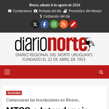
Saltar
Rivera, sábado 8 de agosto de 2026
al
Contáctanos
Portada del día
Pronóstico del tiempo
contenido
Cotización del día
X
Facebook
Instagram
RSS
Contáctano
Menú
primario
Sociedad
Comenzaron las inscripciones en Rivera...