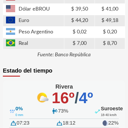
Dólar eBROU
39,50
41,00
Euro
44,20
49,18
Peso Argentino
0,02
0,20
Real
7,00
8,70
Fuente: Banco República
Estado del tiempo
Rivera
16º
/
4º
0%
Suroeste
73%
0 mm
18-40 km/h
07:23
18:12
22%