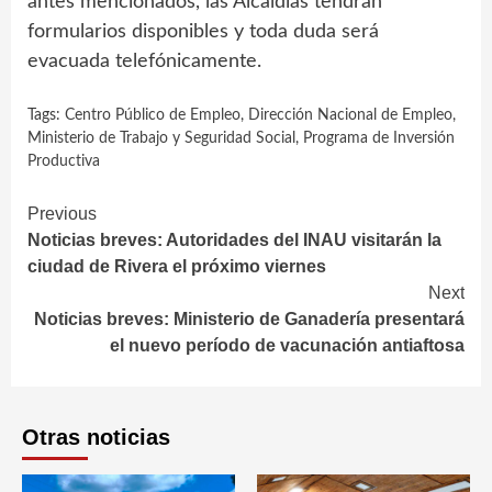
antes mencionados, las Alcaldías tendrán
formularios disponibles y toda duda será
evacuada telefónicamente.
Tags:
Centro Público de Empleo
,
Dirección Nacional de Empleo
,
Ministerio de Trabajo y Seguridad Social
,
Programa de Inversión
Productiva
Continue
Previous
Noticias breves: Autoridades del INAU visitarán la
Reading
ciudad de Rivera el próximo viernes
Next
Noticias breves: Ministerio de Ganadería presentará
el nuevo período de vacunación antiaftosa
Otras noticias