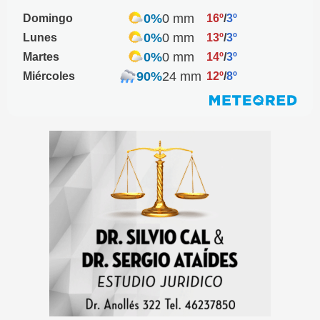
0%
0 mm
Domingo
16º
/
3º
0%
0 mm
Lunes
13º
/
3º
0%
0 mm
Martes
14º
/
3º
90%
24 mm
Miércoles
12º
/
8º