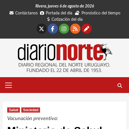
Saltar
Rivera, jueves 6 de agosto de 2026
al
Contáctanos
Portada del día
Pronóstico del tiempo
contenido
Cotización del día
X
Facebook
Instagram
RSS
Contáctano
Menú
primario
Salud
Sociedad
Vacunación preventiva: