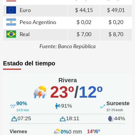
Euro
44,15
49,01
Peso Argentino
0,02
0,20
Real
7,00
8,70
Fuente: Banco República
Estado del tiempo
Rivera
23º
/
12º
90%
Suroeste
91%
14.9 mm
37-74 km/h
07:25
18:11
44%
0%
0 mm
Viernes
14º
/
6º