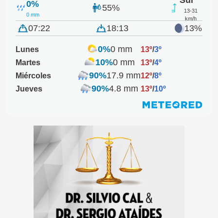
0%
55%
13-31
0 mm
km/h
07:22
18:13
13%
0%
0 mm
Lunes
13º
/
3º
10%
0 mm
Martes
13º
/
4º
90%
17.9 mm
Miércoles
12º
/
8º
90%
4.8 mm
Jueves
13º
/
10º