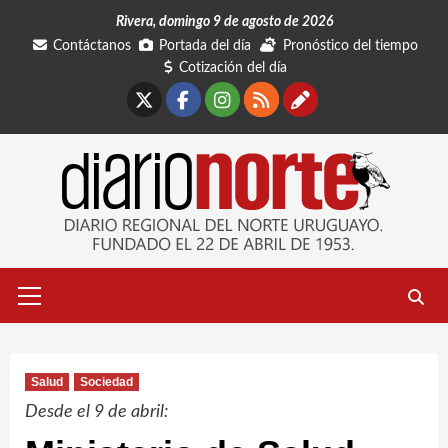
Saltar
Rivera, domingo 9 de agosto de 2026
al
Contáctanos
Portada del día
Pronóstico del tiempo
contenido
Cotización del día
X
Facebook
Instagram
RSS
Contáctano
Menú
primario
Salud
Sociedad
Desde el 9 de abril: