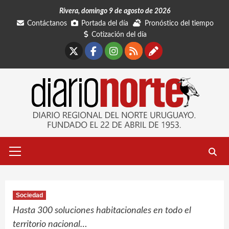
Saltar
Rivera, domingo 9 de agosto de 2026
al
Contáctanos
Portada del día
Pronóstico del tiempo
contenido
Cotización del día
X
Facebook
Instagram
RSS
Contáctano
Menú
primario
Sociedad
Hasta 300 soluciones habitacionales en todo el
territorio nacional…