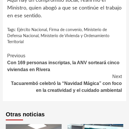
Aquí hay un compromiso social, reafirmó el
Ministro, quien abogó a que se continúe el trabajo
en ese sentido.
Tags:
Ejército Nacional
,
Firma de convenio
,
Ministerio de
Defensa Nacional
,
Ministerio de Vivienda y Ordenamiento
Territorial
Continue
Previous
Con 169 personas inscriptas, la ANV sorteará cinco
Reading
viviendas en Rivera
Next
Tacuarembó celebró la “Navidad Mágica” con foco
en la creatividad y el cuidado ambiental
Otras noticias