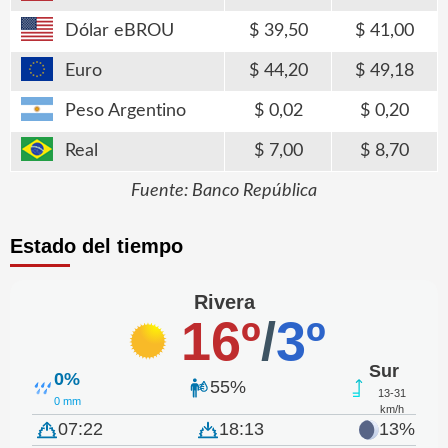
Dólar eBROU
39,50
41,00
Euro
44,20
49,18
Peso Argentino
0,02
0,20
Real
7,00
8,70
Fuente: Banco República
Estado del tiempo
Rivera
16º
/
3º
Sur
0%
55%
13-31
0 mm
km/h
07:22
18:13
13%