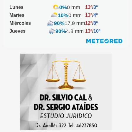
0%
0 mm
Lunes
13º
/
3º
10%
0 mm
Martes
13º
/
4º
90%
17.9 mm
Miércoles
12º
/
8º
90%
4.8 mm
Jueves
13º
/
10º