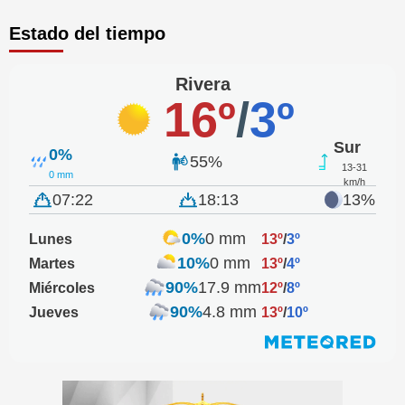
Estado del tiempo
Rivera
16º
/
3º
Sur
0%
55%
13-31
0 mm
km/h
07:22
18:13
13%
0%
0 mm
Lunes
13º
/
3º
10%
0 mm
Martes
13º
/
4º
90%
17.9 mm
Miércoles
12º
/
8º
90%
4.8 mm
Jueves
13º
/
10º