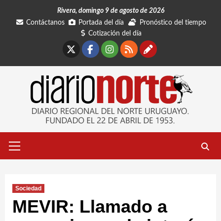
Saltar
Rivera, domingo 9 de agosto de 2026
al
Contáctanos
Portada del día
Pronóstico del tiempo
contenido
Cotización del día
X
Facebook
Instagram
RSS
Contáctano
Menú
primario
Sociedad
MEVIR: Llamado a