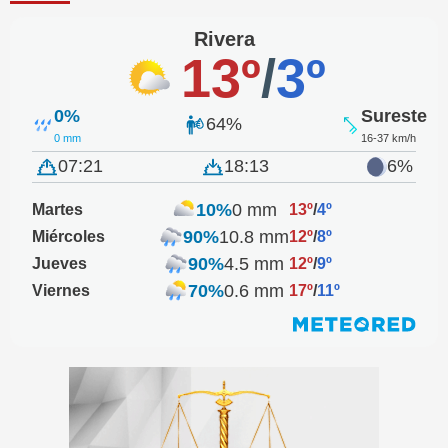
Rivera
13º
/
3º
0%
Sureste
64%
0 mm
16-37 km/h
07:21
18:13
6%
10%
0 mm
Martes
13º
/
4º
90%
10.8 mm
Miércoles
12º
/
8º
90%
4.5 mm
Jueves
12º
/
9º
70%
0.6 mm
Viernes
17º
/
11º