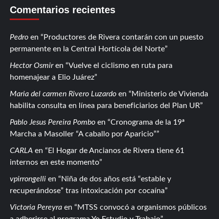
Comentarios recientes
Pedro
en
Productores de Rivera contarán con un puesto
permanente en la Central Hortícola del Norte
Hector Osmir
en
Vuelve el ciclismo en ruta para
homenajear a Elio Juárez
Maria del carmen Rivero Luzardo
en
Ministerio de Vivienda
habilita consulta en línea para beneficiarios del Plan UR
Pablo Jesus Pereira Pombo
en
Cronograma de la 19ª
Marcha a Masoller “A caballo por Aparicio”
CARLA
en
El Hogar de Ancianos de Rivera tiene 61
internos en este momento
vpirrongelli
en
Niña de dos años está “estable y
recuperándose” tras intoxicación por cocaína
Victoria Pereyra
en
MTSS convocó a organismos públicos
a adherirse al programa Yo Estudio y Trabajo