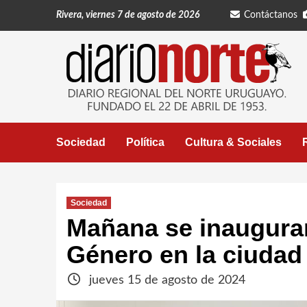
Saltar
Rivera, viernes 7 de agosto de 2026
Contáctanos
al
contenido
Sociedad
Política
Cultura & Sociales
Sociedad
Mañana se inaugura
Género en la ciudad
jueves 15 de agosto de 2024