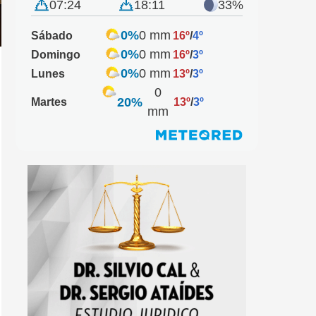
07:24
18:11
33%
0%
0 mm
Sábado
16º
/
4º
0%
0 mm
Domingo
16º
/
3º
0%
0 mm
Lunes
13º
/
3º
0
20%
Martes
13º
/
3º
mm