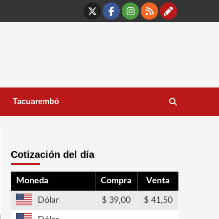
X
Facebook
Instagram
RSS
Contáct
Tacuarembó
Cotización del día
Moneda
Compra
Venta
Dólar
39,00
41,50