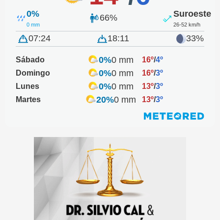
0%
Suroeste
66%
0 mm
26-52 km/h
07:24
18:11
33%
0%
0 mm
Sábado
16º
/
4º
0%
0 mm
Domingo
16º
/
3º
0%
0 mm
Lunes
13º
/
3º
20%
0 mm
Martes
13º
/
3º