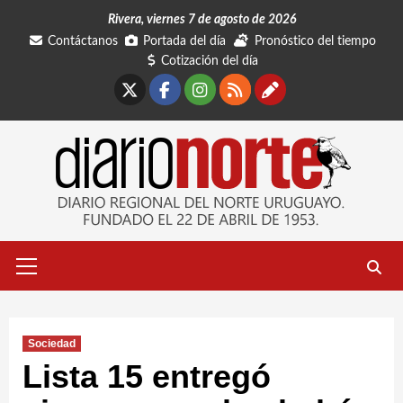
Saltar
Rivera, viernes 7 de agosto de 2026
al
Contáctanos
Portada del día
Pronóstico del tiempo
contenido
Cotización del día
X
Facebook
Instagram
RSS
Contáctano
Menú
primario
Sociedad
Lista 15 entregó