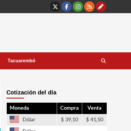
X
Facebook
Instagram
RSS
Contáct
Tacuarembó
Cotización del día
Moneda
Compra
Venta
Dólar
39,10
41,50