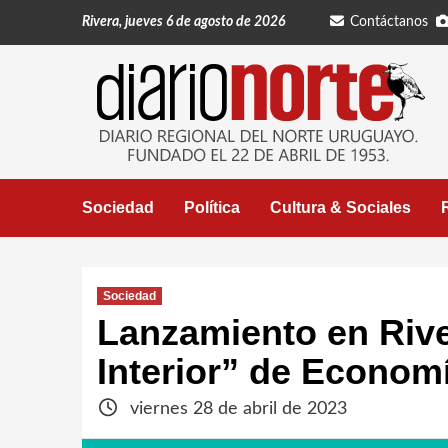
Saltar
Rivera, jueves 6 de agosto de 2026
Contáctanos
al
contenido
Sociedad
Política
Cultura & Sociales
Sociedad
Lanzamiento en Rive
Interior” de Economí
viernes 28 de abril de 2023