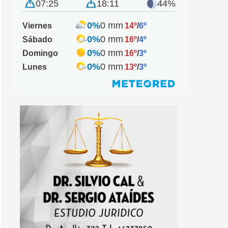
07:25
18:11
44%
0%
0 mm
Viernes
14º
/
6º
0%
0 mm
Sábado
16º
/
4º
0%
0 mm
Domingo
16º
/
3º
0%
0 mm
Lunes
13º
/
3º