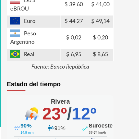
Dólar
39,60
41,00
eBROU
Euro
44,27
49,14
Peso
0,02
0,20
Argentino
Real
6,95
8,65
Fuente: Banco República
Estado del tiempo
Rivera
23º
/
12º
90%
Suroeste
91%
14.9 mm
37-74 km/h