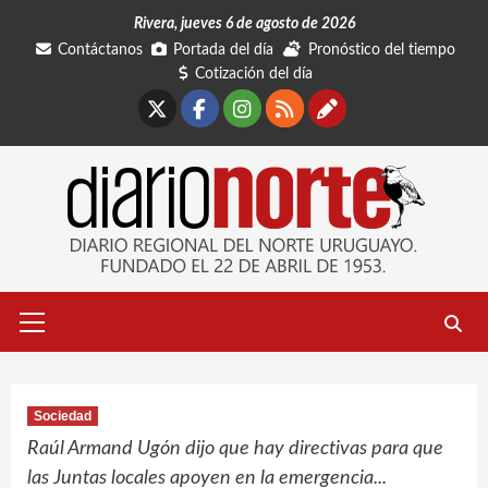
Saltar
Rivera, jueves 6 de agosto de 2026
al
Contáctanos
Portada del día
Pronóstico del tiempo
contenido
Cotización del día
X
Facebook
Instagram
RSS
Contáctano
Menú
primario
Sociedad
Raúl Armand Ugón dijo que hay directivas para que
las Juntas locales apoyen en la emergencia...