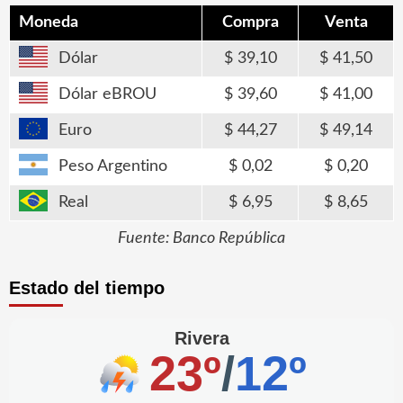
Moneda
Compra
Venta
Dólar
39,10
41,50
Dólar eBROU
39,60
41,00
Euro
44,27
49,14
Peso Argentino
0,02
0,20
Real
6,95
8,65
Fuente: Banco República
Estado del tiempo
Rivera
23º
/
12º