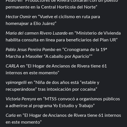
Pedro
en
Productores de Rivera contarán con un puesto
permanente en la Central Hortícola del Norte
Hector Osmir
en
Vuelve el ciclismo en ruta para
homenajear a Elio Juárez
Maria del carmen Rivero Luzardo
en
Ministerio de Vivienda
habilita consulta en línea para beneficiarios del Plan UR
Pablo Jesus Pereira Pombo
en
Cronograma de la 19ª
Marcha a Masoller “A caballo por Aparicio”
CARLA
en
El Hogar de Ancianos de Rivera tiene 61
internos en este momento
vpirrongelli
en
Niña de dos años está “estable y
recuperándose” tras intoxicación por cocaína
Victoria Pereyra
en
MTSS convocó a organismos públicos
a adherirse al programa Yo Estudio y Trabajo
Carla
en
El Hogar de Ancianos de Rivera tiene 61 internos
en este momento