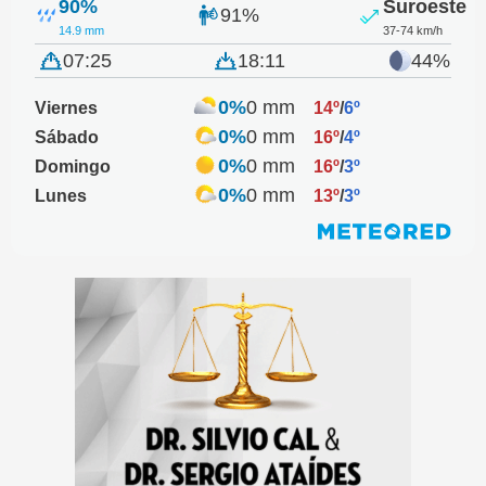
90%
Suroeste
91%
14.9 mm
37-74 km/h
07:25
18:11
44%
0%
0 mm
Viernes
14º
/
6º
0%
0 mm
Sábado
16º
/
4º
0%
0 mm
Domingo
16º
/
3º
0%
0 mm
Lunes
13º
/
3º