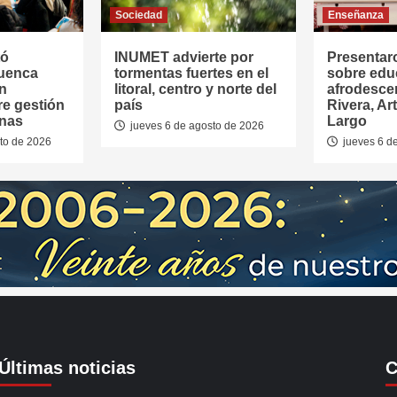
Sociedad
Enseñanza
tó
INUMET advierte por
Presentar
Cuenca
tormentas fuertes en el
sobre edu
en
litoral, centro y norte del
afrodesce
re gestión
país
Rivera, Ar
anas
Largo
jueves 6 de agosto de 2026
to de 2026
jueves 6 d
Últimas noticias
C