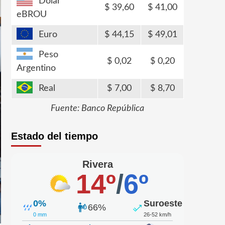
Dólar
39,60
41,00
eBROU
Euro
44,15
49,01
Peso
0,02
0,20
Argentino
Real
7,00
8,70
Fuente: Banco República
Estado del tiempo
Rivera
14º
/
6º
0%
Suroeste
66%
0 mm
26-52 km/h