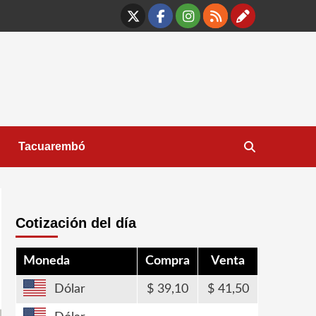
X
Facebook
Instagram
RSS
Contáct
Tacuarembó
Cotización del día
Moneda
Compra
Venta
Dólar
39,10
41,50