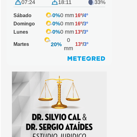
07:24
18:11
33%
0%
0 mm
Sábado
16º
/
4º
0%
0 mm
Domingo
16º
/
3º
0%
0 mm
Lunes
13º
/
3º
0
20%
Martes
13º
/
3º
mm