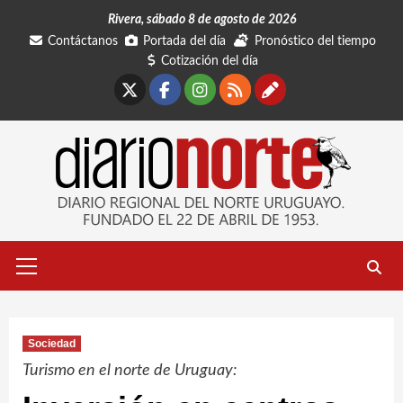
Saltar
Rivera, sábado 8 de agosto de 2026
al
Contáctanos
Portada del día
Pronóstico del tiempo
contenido
Cotización del día
X
Facebook
Instagram
RSS
Contáctano
Menú
primario
Sociedad
Turismo en el norte de Uruguay: