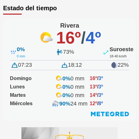
Estado del tiempo
Rivera
16º
/
4º
0%
Suroeste
73%
0 mm
18-40 km/h
07:23
18:12
22%
0%
0 mm
Domingo
16º
/
3º
0%
0 mm
Lunes
13º
/
3º
0%
0 mm
Martes
14º
/
3º
90%
24 mm
Miércoles
12º
/
8º