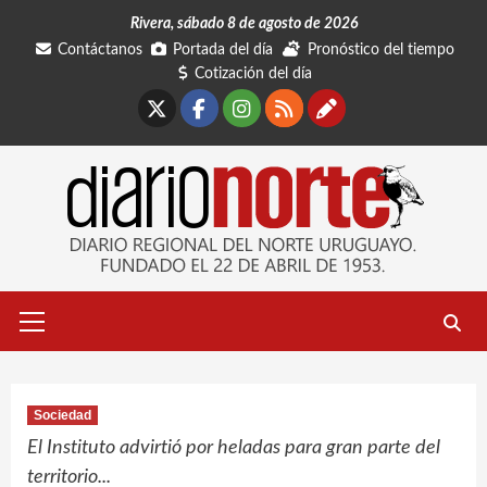
Saltar
Rivera, sábado 8 de agosto de 2026
al
Contáctanos
Portada del día
Pronóstico del tiempo
contenido
Cotización del día
X
Facebook
Instagram
RSS
Contáctano
Menú
primario
Sociedad
El Instituto advirtió por heladas para gran parte del
territorio...