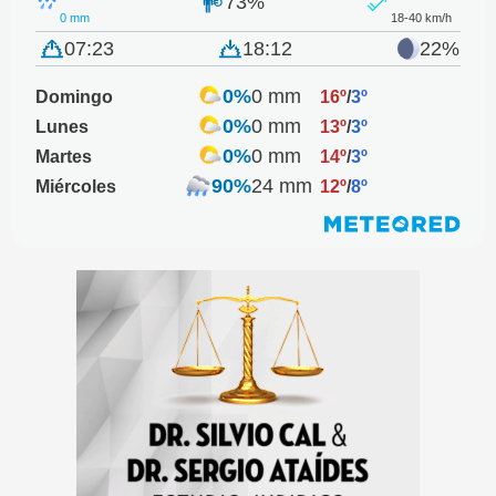
73%
0 mm
18-40 km/h
07:23
18:12
22%
0%
0 mm
Domingo
16º
/
3º
0%
0 mm
Lunes
13º
/
3º
0%
0 mm
Martes
14º
/
3º
90%
24 mm
Miércoles
12º
/
8º