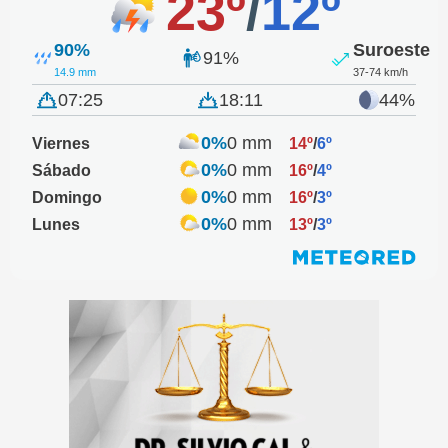
23º
/
12º
90%
Suroeste
91%
14.9 mm
37-74 km/h
07:25
18:11
44%
0%
0 mm
Viernes
14º
/
6º
0%
0 mm
Sábado
16º
/
4º
0%
0 mm
Domingo
16º
/
3º
0%
0 mm
Lunes
13º
/
3º