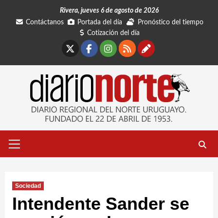
Saltar
Rivera, jueves 6 de agosto de 2026
al
Contáctanos
Portada del día
Pronóstico del tiempo
contenido
Cotización del día
X
Facebook
Instagram
RSS
Contáctano
Menú
primario
Sociedad
Intendente Sander se