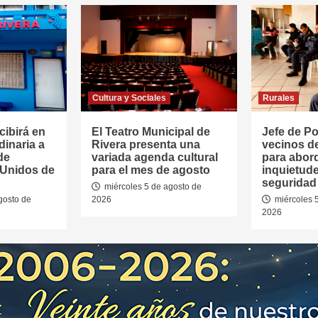
Cultura y Sociales
Rurales
cibirá en
El Teatro Municipal de
Jefe de Pol
dinaria a
Rivera presenta una
vecinos d
de
variada agenda cultural
para abor
 Unidos de
para el mes de agosto
inquietud
seguridad 
miércoles 5 de agosto de
gosto de
2026
miércoles 
2026