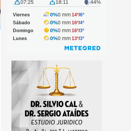
07:25
18:11
44%
0%
0 mm
Viernes
14º
/
6º
0%
0 mm
Sábado
16º
/
4º
0%
0 mm
Domingo
16º
/
3º
0%
0 mm
Lunes
13º
/
3º