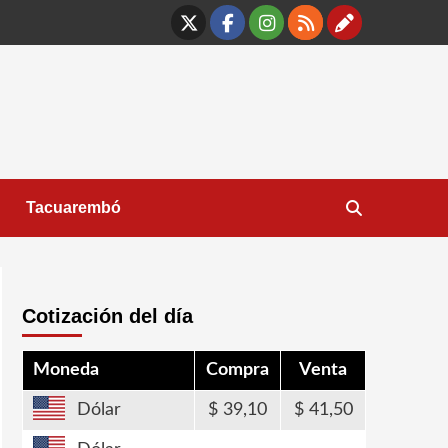
X
Facebook
Instagram
RSS
Contáct
Tacuarembó
Cotización del día
Moneda
Compra
Venta
Dólar
39,10
41,50