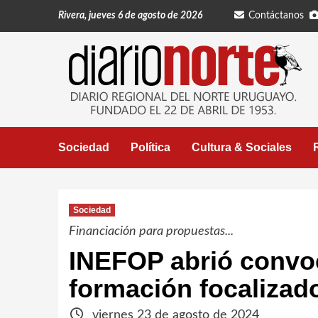
Saltar
Rivera, jueves 6 de agosto de 2026
Contáctanos
al
contenido
Sociedad
Política
Cultura & Sociales
Sociedad
Financiación para propuestas...
INEFOP abrió convoc
formación focalizad
viernes 23 de agosto de 2024