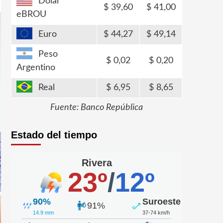
Dólar
39,60
41,00
eBROU
Euro
44,27
49,14
Peso
0,02
0,20
Argentino
Real
6,95
8,65
Fuente: Banco República
Estado del tiempo
Rivera
23º
/
12º
90%
Suroeste
91%
14.9 mm
37-74 km/h