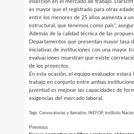
inserción en el mercado de trabajo. Darsch
es mayor que el registrado para otras edades
entre los menores de 25 años aumenta a uno
estructural, que tenemos como país”, asegur
Además de la calidad técnica de las propues
Departamentos que presentan mayor tasa de
iniciativas de instituciones con una mayor tr
evaluaciones muestran que existe correlación
de los proyectos.
En esta ocasión, el equipo evaluador estará i
trabajo en conjunto entre ambas instituciones
juventud es mejorar las capacidades de for
exigencias del mercado laboral.
Tags:
Convocatorias y llamados
,
INEFOP
,
Instituto Nacio
Continue
Previous