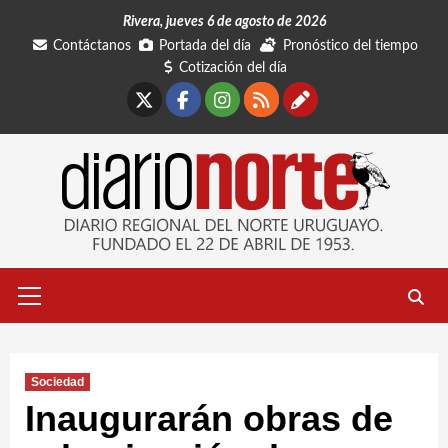
Saltar
Rivera, jueves 6 de agosto de 2026
al
Contáctanos
Portada del día
Pronóstico del tiempo
contenido
Cotización del día
X
Facebook
Instagram
RSS
Contáctano
Menú
primario
Sociedad
Inaugurarán obras de