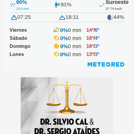
90%
Suroeste
91%
14.9 mm
37-74 km/h
07:25
18:11
44%
0%
0 mm
Viernes
14º
/
6º
0%
0 mm
Sábado
16º
/
4º
0%
0 mm
Domingo
16º
/
3º
0%
0 mm
Lunes
13º
/
3º