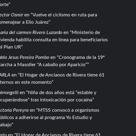
orte
ector Osmir
en
Vuelve el ciclismo en ruta para
omenajear a Elio Juárez
aria del carmen Rivero Luzardo
en
Ministerio de
ivienda habilita consulta en línea para beneficiarios
el Plan UR
ablo Jesus Pereira Pombo
en
Cronograma de la 19ª
archa a Masoller “A caballo por Aparicio”
ARLA
en
El Hogar de Ancianos de Rivera tiene 61
nternos en este momento
irrongelli
en
Niña de dos años está “estable y
ecuperándose” tras intoxicación por cocaína
ctoria Pereyra
en
MTSS convocó a organismos
úblicos a adherirse al programa Yo Estudio y
rabajo
arla
en
El Hogar de Ancianos de Rivera tiene 61