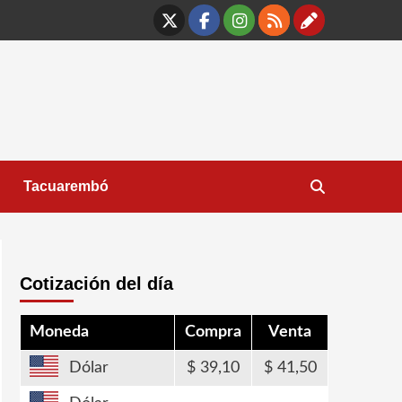
X
Facebook
Instagram
RSS
Contáct
Tacuarembó
Cotización del día
Moneda
Compra
Venta
Dólar
39,10
41,50