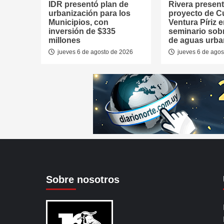
IDR presentó plan de
Rivera presen
urbanización para los
proyecto de 
Municipios, con
Ventura Píriz 
inversión de $335
seminario sob
millones
de aguas urb
jueves 6 de agosto de 2026
jueves 6 de agos
Sobre nosotros