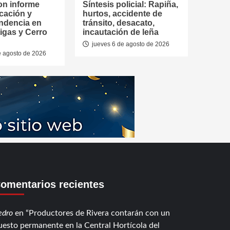
on informe
Síntesis policial: Rapiña,
cación y
hurtos, accidente de
ndencia en
tránsito, desacato,
tigas y Cerro
incautación de leña
jueves 6 de agosto de 2026
e agosto de 2026
omentarios recientes
edro
en
Productores de Rivera contarán con un
uesto permanente en la Central Hortícola del