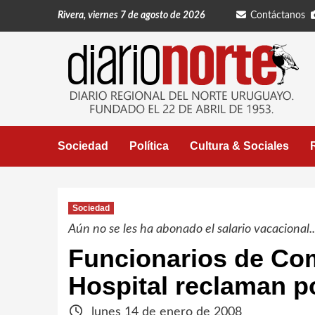
Saltar
Rivera, viernes 7 de agosto de 2026
Contáctanos
al
contenido
Sociedad
Política
Cultura & Sociales
Sociedad
Aún no se les ha abonado el salario vacacional..
Funcionarios de Co
Hospital reclaman po
lunes 14 de enero de 2008