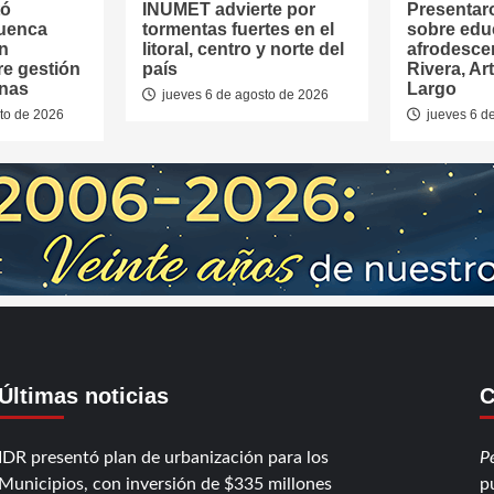
tó
INUMET advierte por
Presentar
Cuenca
tormentas fuertes en el
sobre edu
en
litoral, centro y norte del
afrodesce
re gestión
país
Rivera, Ar
anas
Largo
jueves 6 de agosto de 2026
to de 2026
jueves 6 d
Últimas noticias
C
IDR presentó plan de urbanización para los
P
Municipios, con inversión de $335 millones
p