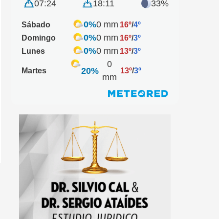
07:24
18:11
33%
0%
0 mm
Sábado
16º
/
4º
0%
0 mm
Domingo
16º
/
3º
0%
0 mm
Lunes
13º
/
3º
0
20%
Martes
13º
/
3º
mm