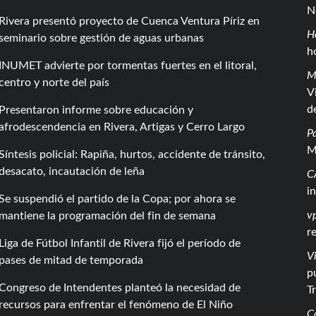
N
Rivera presentó proyecto de Cuenca Ventura Píriz en
H
seminario sobre gestión de aguas urbanas
h
INUMET advierte por tormentas fuertes en el litoral,
M
centro y norte del país
V
d
Presentaron informe sobre educación y
afrodescendencia en Rivera, Artigas y Cerro Largo
P
M
Síntesis policial: Rapiña, hurtos, accidente de tránsito,
desacato, incautación de leña
C
i
Se suspendió el partido de la Copa; por ahora se
vp
mantiene la programación del fin de semana
r
Liga de Fútbol Infantil de Rivera fijó el período de
Vi
pases de mitad de temporada
p
Congreso de Intendentes planteó la necesidad de
T
recursos para enfrentar el fenómeno de El Niño
C