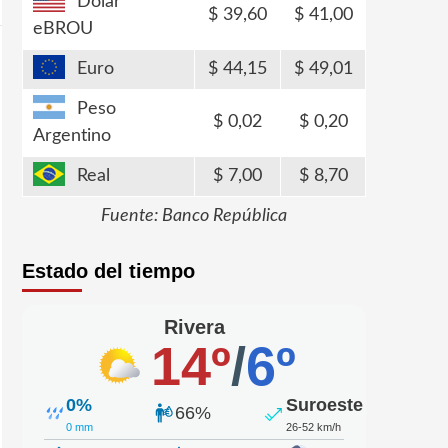
Dólar
39,60
41,00
eBROU
Euro
44,15
49,01
Peso
0,02
0,20
Argentino
Real
7,00
8,70
Fuente: Banco República
Estado del tiempo
Rivera
14º
/
6º
0%
Suroeste
66%
0 mm
26-52 km/h