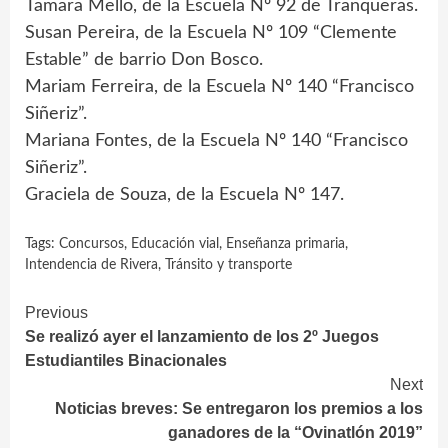
Tamara Mello, de la Escuela Nº 92 de Tranqueras.
Susan Pereira, de la Escuela Nº 109 “Clemente
Estable” de barrio Don Bosco.
Mariam Ferreira, de la Escuela Nº 140 “Francisco
Siñeriz”.
Mariana Fontes, de la Escuela Nº 140 “Francisco
Siñeriz”.
Graciela de Souza, de la Escuela Nº 147.
Tags:
Concursos
,
Educación vial
,
Enseñanza primaria
,
Intendencia de Rivera
,
Tránsito y transporte
Continue
Previous
Se realizó ayer el lanzamiento de los 2º Juegos
Reading
Estudiantiles Binacionales
Next
Noticias breves: Se entregaron los premios a los
ganadores de la “Ovinatlón 2019”