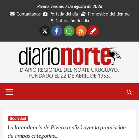
Saltar
Rivera, viernes 7 de agosto de 2026
al
Contáctanos
Portada del día
Pronóstico del tiempo
contenido
Cotización del día
X
Facebook
Instagram
RSS
Contáctano
Menú
primario
Sociedad
La Intendencia de Rivera realizó ayer la premiación
de ambas categorías...