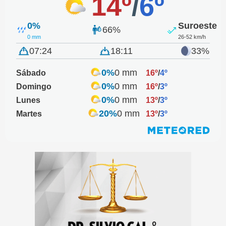
14º
/
6º
0%
Suroeste
66%
0 mm
26-52 km/h
07:24
18:11
33%
0%
0 mm
Sábado
16º
/
4º
0%
0 mm
Domingo
16º
/
3º
0%
0 mm
Lunes
13º
/
3º
20%
0 mm
Martes
13º
/
3º