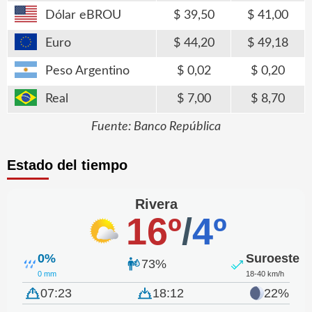
Dólar eBROU
39,50
41,00
Euro
44,20
49,18
Peso Argentino
0,02
0,20
Real
7,00
8,70
Fuente: Banco República
Estado del tiempo
Rivera
16º
/
4º
0%
Suroeste
73%
0 mm
18-40 km/h
07:23
18:12
22%