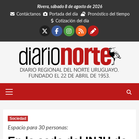
Saltar
Rivera, sábado 8 de agosto de 2026
al
Contáctanos
Portada del día
Pronóstico del tiempo
contenido
Cotización del día
X
Facebook
Instagram
RSS
Contáctano
Menú
primario
Sociedad
Espacio para 30 personas: