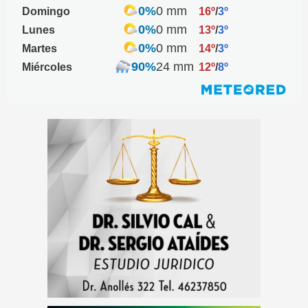
0%
0 mm
Domingo
16º
/
3º
0%
0 mm
Lunes
13º
/
3º
0%
0 mm
Martes
14º
/
3º
90%
24 mm
Miércoles
12º
/
8º