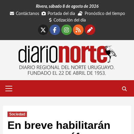
Saltar
Rivera, sábado 8 de agosto de 2026
al
Contáctanos
Portada del día
Pronóstico del tiempo
contenido
Cotización del día
X
Facebook
Instagram
RSS
Contáctano
Menú
primario
Sociedad
En breve habilitarán