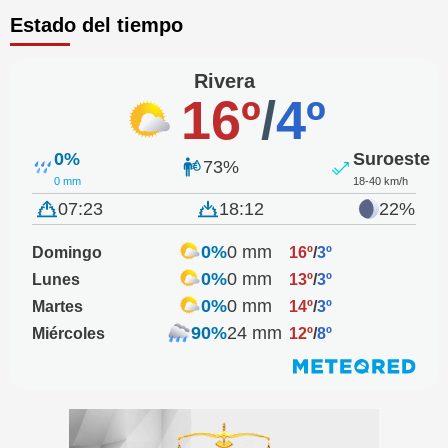
Estado del tiempo
Rivera
16º
/
4º
0%
Suroeste
73%
0 mm
18-40 km/h
07:23
18:12
22%
0%
0 mm
Domingo
16º
/
3º
0%
0 mm
Lunes
13º
/
3º
0%
0 mm
Martes
14º
/
3º
90%
24 mm
Miércoles
12º
/
8º