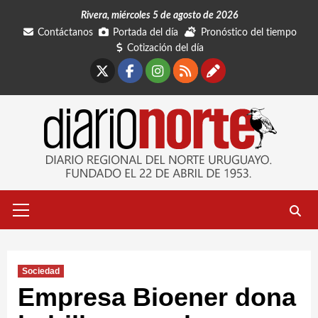
Saltar
Rivera, miércoles 5 de agosto de 2026
al
Contáctanos
Portada del día
Pronóstico del tiempo
contenido
Cotización del día
X
Facebook
Instagram
RSS
Contáctano
Menú
primario
Sociedad
Empresa Bioener dona