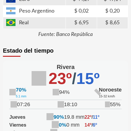
Peso Argentino
0,02
0,20
Real
6,95
8,65
Fuente: Banco República
Estado del tiempo
Rivera
23º
/
15º
70%
Noroeste
94%
5.1 mm
15-32 km/h
07:26
18:10
55%
90%
19.8 mm
Jueves
22º
/
11º
0%
0 mm
Viernes
14º
/
6º