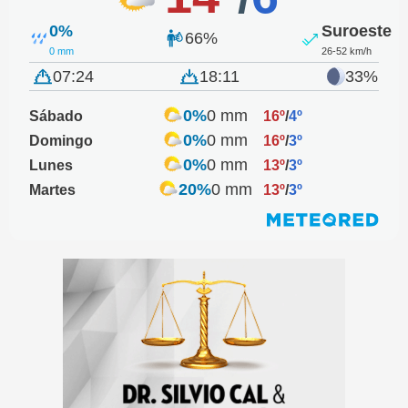
0%
Suroeste
66%
0 mm
26-52 km/h
07:24
18:11
33%
0%
0 mm
Sábado
16º
/
4º
0%
0 mm
Domingo
16º
/
3º
0%
0 mm
Lunes
13º
/
3º
20%
0 mm
Martes
13º
/
3º