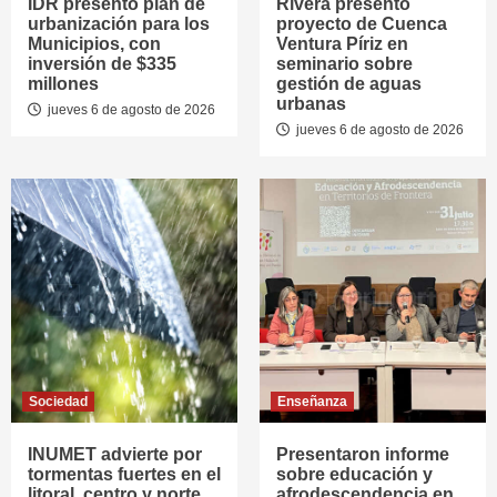
IDR presentó plan de
Rivera presentó
urbanización para los
proyecto de Cuenca
Municipios, con
Ventura Píriz en
inversión de $335
seminario sobre
millones
gestión de aguas
urbanas
jueves 6 de agosto de 2026
jueves 6 de agosto de 2026
Sociedad
Enseñanza
INUMET advierte por
Presentaron informe
tormentas fuertes en el
sobre educación y
litoral, centro y norte
afrodescendencia en