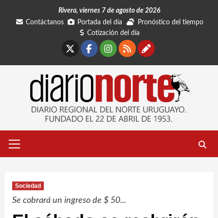
Saltar
Rivera, viernes 7 de agosto de 2026
al
Contáctanos
Portada del día
Pronóstico del tiempo
contenido
Cotización del día
X
Facebook
Instagram
RSS
Contáctano
Menú
primario
Sociedad
Se cobrará un ingreso de $ 50...