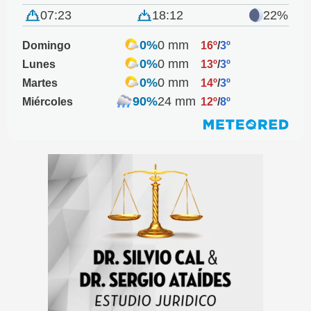
07:23
18:12
22%
0%
0 mm
Domingo
16º
/
3º
0%
0 mm
Lunes
13º
/
3º
0%
0 mm
Martes
14º
/
3º
90%
24 mm
Miércoles
12º
/
8º