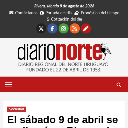
Saltar
Rivera, sábado 8 de agosto de 2026
al
Contáctanos
Portada del día
Pronóstico del tiempo
contenido
Cotización del día
X
Facebook
Instagram
RSS
Contáctano
Menú
primario
Sociedad
El sábado 9 de abril se