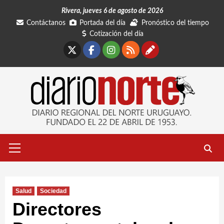
Saltar
Rivera, jueves 6 de agosto de 2026
al
Contáctanos
Portada del día
Pronóstico del tiempo
contenido
Cotización del día
X
Facebook
Instagram
RSS
Contáctano
Menú
primario
Salud
Sociedad
Directores