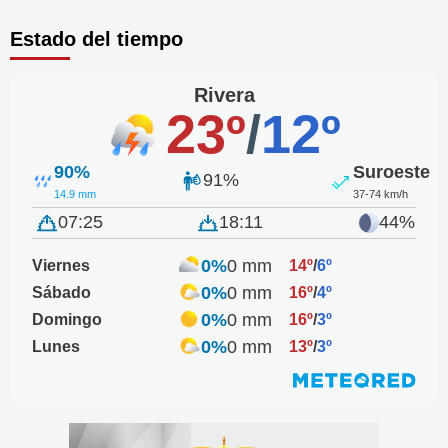
Estado del tiempo
Rivera
23º
/
12º
90%
Suroeste
91%
14.9 mm
37-74 km/h
07:25
18:11
44%
0%
0 mm
Viernes
14º
/
6º
0%
0 mm
Sábado
16º
/
4º
0%
0 mm
Domingo
16º
/
3º
0%
0 mm
Lunes
13º
/
3º